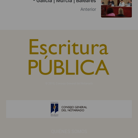
- Galicia | Murcia | Baleares
Anterior
© 2010, Consejo General del Notariado
QUIÉNES SOMOS