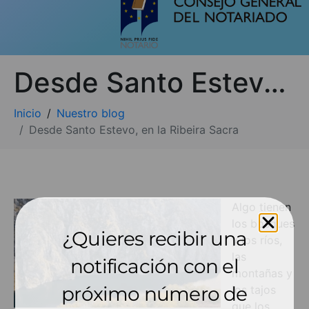
Desde Santo Estevo, en la Ribeira Sacra
Inicio
Nuestro blog
Desde Santo Estevo, en la Ribeira Sacra
Algo tienen
los bosques
¿Quieres recibir una
y los ríos,
las
notificación con el
montañas y
próximo número de
los tajos
que los