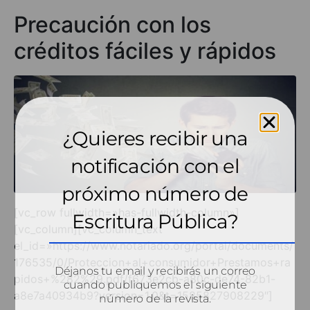
Precaución con los
créditos fáciles y rápidos
¿Quieres recibir una
notificación con el
próximo número de
[vc_row fullwidth=»has-fullwidth-column»]
Escritura Pública?
[vc_column][vc_column_text
el_id=»https://www.notariado.org/portal/documents/
176535/0/Proteccion+al+consumidor+Prestamos+ra
Déjanos tu email y recibirás un correo
pidos+%282%29.pdf/f673e2cb-a80c-de74-82b1-
cuando publiquemos el siguiente
a8e7a40934b9?version=1.0&t=1585827908229″]
número de la revista.