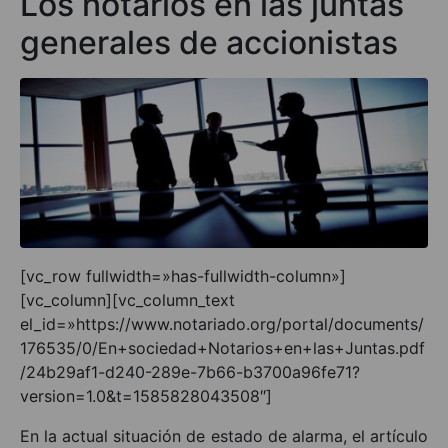
Los notarios en las juntas
generales de accionistas
[vc_row fullwidth=»has-fullwidth-column»]
[vc_column][vc_column_text
el_id=»https://www.notariado.org/portal/documents/
176535/0/En+sociedad+Notarios+en+las+Juntas.pdf
/24b29af1-d240-289e-7b66-b3700a96fe71?
version=1.0&t=1585828043508″]
En la actual situación de estado de alarma, el artículo