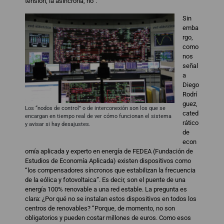
tensión; la asíncrona, no”.
Sin
emba
rgo,
como
nos
señal
a
Diego
Rodrí
guez,
Los “nodos de control” o de interconexión son los que se
cated
encargan en tiempo real de ver cómo funcionan el sistema
rático
y avisar si hay desajustes.
de
econ
omía aplicada y experto en energía de FEDEA (Fundación de
Estudios de Economía Aplicada) existen dispositivos como
“los compensadores síncronos que estabilizan la frecuencia
de la eólica y fotovoltaica”. Es decir, son el puente de una
energía 100% renovable a una red estable. La pregunta es
clara: ¿Por qué no se instalan estos dispositivos en todos los
centros de renovables? “Porque, de momento, no son
obligatorios y pueden costar millones de euros. Como esos