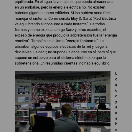
equilibrada. En el agua la ventaja es que puedo almacenarla
en un embalse, pero la energía eléctrica no. No existen
baterías gigantes como edificios. Si las hubiera sería fácil
manejar el sistema. Como señala Eloy S. Sanz: “Red Eléctrica
va equilibrando el consumo a cada instante”. De todas
formas y como explican Jorge Sanz y otros expertos, el
exceso de energía que produjo la sobretensión fue la “energía
reactiva”. También se le llama “energía fantasma”. La
absorben algunos equipos eléctricos de la red y luego la
devuelven. Es decir, no supone un consumo en sí, pero sí que
supone un esfuerzo para el sistema eléctrico porque lo
sobretensiona. En resumidas cuentas: no había equilibrio.
L
o
q
u
e
y
a
s
a
b
e