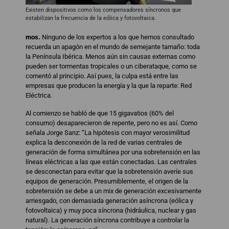
Existen dispositivos como los compensadores síncronos que
estabilizan la frecuencia de la eólica y fotovoltaica.
mos.
Ninguno de los expertos a los que hemos consultado
recuerda un apagón en el mundo de semejante tamaño: toda
la Península Ibérica. Menos aún sin causas externas como
pueden ser tormentas tropicales o un ciberataque, como se
comentó al principio. Así pues, la culpa está entre las
empresas que producen la energía y la que la reparte: Red
Eléctrica.
Al comienzo se habló de que 15 gigavatios (60% del
consumo) desaparecieron de repente, pero no es así. Como
señala Jorge Sanz: “La hipótesis con mayor verosimilitud
explica la desconexión de la red de varias centrales de
generación de forma simultánea por una sobretensión en las
líneas eléctricas a las que están conectadas. Las centrales
se desconectan para evitar que la sobretensión averíe sus
equipos de generación. Presumiblemente, el origen de la
sobretensión se debe a un mix de generación excesivamente
arriesgado, con demasiada generación asíncrona (eólica y
fotovoltaica) y muy poca síncrona (hidráulica, nuclear y gas
natural). La generación síncrona contribuye a controlar la