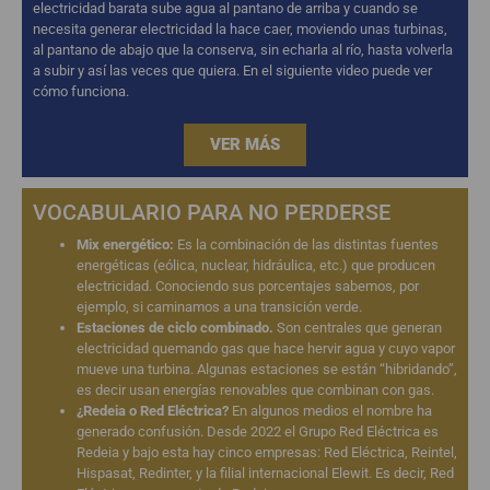
electricidad barata sube agua al pantano de arriba y cuando se
necesita generar electricidad la hace caer, moviendo unas turbinas,
al pantano de abajo que la conserva, sin echarla al río, hasta volverla
a subir y así las veces que quiera. En el siguiente video puede ver
cómo funciona.
VER MÁS
VOCABULARIO PARA NO PERDERSE
Mix energético:
Es la combinación de las distintas fuentes
energéticas (eólica, nuclear, hidráulica, etc.) que producen
electricidad. Conociendo sus porcentajes sabemos, por
ejemplo, si caminamos a una transición verde.
Estaciones de ciclo combinado.
Son centrales que generan
electricidad quemando gas que hace hervir agua y cuyo vapor
mueve una turbina. Algunas estaciones se están “hibridando”,
es decir usan energías renovables que combinan con gas.
¿Redeia o Red Eléctrica?
En algunos medios el nombre ha
generado confusión. Desde 2022 el Grupo Red Eléctrica es
Redeia y bajo esta hay cinco empresas: Red Eléctrica, Reintel,
Hispasat, Redinter, y la filial internacional Elewit. Es decir, Red