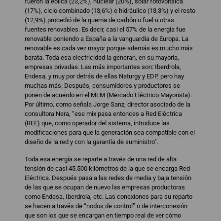
fueron la eólica (23,2%), nuclear (20%), solar fotovoltaica
(17%), ciclo combinado (13,6%) e hidráulico (13,3%) y el resto
(12,9%) procedió de la quema de carbón o fuel u otras
fuentes renovables. Es decir, casi el 57% de la energía fue
renovable poniendo a España a la vanguardia de Europa. La
renovable es cada vez mayor porque además es mucho más
barata. Toda esa electricidad la generan, en su mayoría,
empresas privadas. Las más importantes son: Iberdrola,
Endesa, y muy por detrás de ellas Naturgy y EDP, pero hay
muchas más. Después, consumidores y productores se
ponen de acuerdo en el MEM (Mercado Eléctrico Mayorista).
Por último, como señala Jorge Sanz, director asociado de la
consultora Nera, “ese mix pasa entonces a Red Eléctrica
(REE) que, como operador del sistema, introduce las
modificaciones para que la generación sea compatible con el
diseño de la red y con la garantía de suministro”.
Toda esa energía se reparte a través de una red de alta
tensión de casi 45.500 kilómetros de la que se encarga Red
Eléctrica. Después pasa a las redes de media y baja tensión
de las que se ocupan de nuevo las empresas productoras
como Endesa, Iberdrola, etc. Las conexiones para su reparto
se hacen a través de “nodos de control” o de interconexión
que son los que se encargan en tiempo real de ver cómo