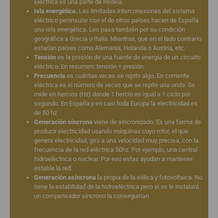
Eléctrica es una parte de Redeia.
Isla energética.
Las limitadas interconexiones del sistema
eléctrico peninsular con el de otros países hacen de España
una isla energética. Les pasa también por su condición
geográfica a Grecia o Italia. Mientras, que en el lado contrario
estarían países como Alemania, Holanda o Austria, etc.
Tensión
es la presión de una fuente de energía de un circuito
eléctrico. En resumen: tensión = presión.
Frecuencia
es cuántas veces se repite algo. En corriente
eléctrica es el número de veces que se repite una onda. Se
mide en hercios (Hz) donde 1 hercio es igual a 1 ciclo por
segundo. En España y en casi toda Europa la electricidad es
de 50 hz
Generación síncrona
viene de sincronizado. Es una forma de
producir electricidad usando máquinas cuyo rotor, el que
genera electricidad, gira a una velocidad muy precisa, con la
frecuencia de la red eléctrica 50hz. Por ejemplo, una central
hidroeléctrica o nuclear. Por eso estas ayudan a mantener
estable la red.
Generación asíncrona
la propia de la eólica y fotovoltaica. No
tiene la estabilidad de la hidroeléctrica pero si se le instalará
un compensador síncrono la conseguirían.