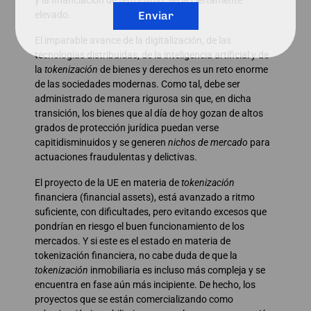
Enviar
elevado.
El imparable avance de la digitalización, de las
tecnologías distribuidas, de la inteligencia artificial y de
la
tokenización
de bienes y derechos es un reto enorme
de las sociedades modernas. Como tal, debe ser
administrado de manera rigurosa sin que, en dicha
transición, los bienes que al día de hoy gozan de altos
grados de protección jurídica puedan verse
capitidisminuidos y se generen
nichos de mercado
para
actuaciones fraudulentas y delictivas.
El proyecto de la UE en materia de
tokenización
financiera (financial assets), está avanzado a ritmo
suficiente, con dificultades, pero evitando excesos que
pondrían en riesgo el buen funcionamiento de los
mercados. Y si este es el estado en materia de
tokenización financiera, no cabe duda de que la
tokenización
inmobiliaria es incluso más compleja y se
encuentra en fase aún más incipiente. De hecho, los
proyectos que se están comercializando como