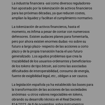
La industria financiera -así como diversos reguladores-
han apostado por la
tokenización
de activos financieros
para las próximas décadas, ya que reducen costes,
amplían la liquidez y facilitan el cumplimiento normativo.
La
tokenización
de activos financieros, hasta el
momento, es ínfima a pesar de contar con numerosos
defensores. Existen audaces planes para fomentarla,
pero por ahora existen enormes dudas -no sobre su
futuro a largo plazo- respecto de las acciones a corto
plazo y de la propia transición hacia el uso futuro
generalizado. Los agudos problemas que crea la
trazabilidad de los usuarios-ordenantes y beneficiarios-
de los
tokens
de tipo
bitcoin
, así como las asociadas
dificultades de interoperabilidad, consumo de energía,
fuente de exigibilidad legal, etc., obligan a ser cautos.
La legislación española ya ha establecido las bases para
la transformación de las acciones de las sociedades
anónimas -u otros valores negociables-en
tokens
,
obrando su desarrollo técnico en el Real Decreto
814/2023, de 8 de noviembre, sobre instrumentos