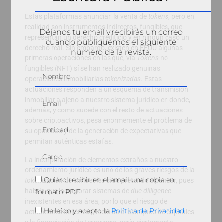
Estas plataformas anuncian la venta de
tokens
, pero en
realidad son instrumentos indirectos, fungibles, que
Déjanos tu email y recibirás un correo
representan un derecho crediticio y en ningún caso un
cuando publiquemos el siguiente
derecho real. Sin embargo, existen en EEUU algunas
número de la revista.
primeras operaciones en las que, vía
Tokens
no
fungibles (NFT) sí se han realizado genuinas
operaciones inmobiliarias
tokenizadas
. Estas
actuaciones responden a un esquema de transmisión
inmobiliaria ajeno a nuestro sistema jurídico en donde,
además, y como sucede con el resto de actuaciones
sobre criptoactivos, pesa enormemente el problema de
su opacidad y de la generación de expectativas que
permitan auténticas estafas.
La incorporación de elementos extraños a nuestro
ordenamiento jurídico es uno de los graves riesgos de la
Quiero recibir en el email una copia en
tokenización
de inmuebles si se pretende alcanzar, pues
habría que incorporar sistemas de
due dilligence
formato PDF
inexistentes en esa área, por lo que el riesgo de
He leído y acepto la
Política de Privacidad
actuaciones delictivas, incluido el blanqueo de capitales
y la financiación de terrorismo, sería ciertamente