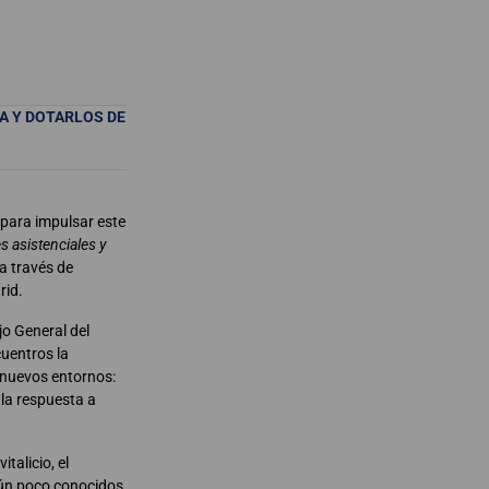
A Y DOTARLOS DE
 para impulsar este
s asistenciales y
a través de
rid.
jo General del
uentros la
 nuevos entornos:
la respuesta a
talicio, el
aún poco conocidos,