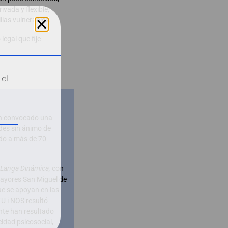
vada y flexible,
lias vulnerables.
legal que fije
 el
an convocado una
des sin ánimo de
ado a más de 70
Langa Dinámica,
con
mayores San Miguel de
ue se apoyan en las
TU i NOS resultó
nte han resultado
idad psicosocial,