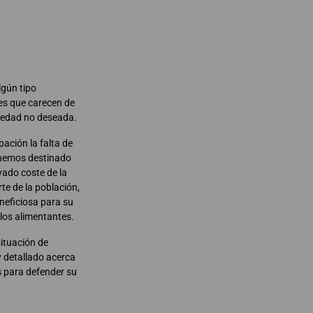
lgún tipo
es que carecen de
soledad no deseada.
ación la falta de
, hemos destinado
vado coste de la
te de la población,
eneficiosa para su
 los alimentantes.
situación de
y detallado acerca
s para defender su