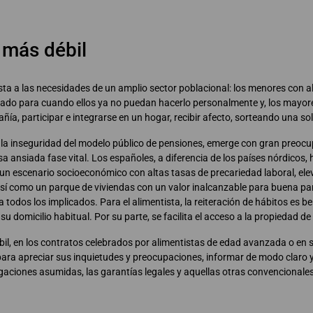
 más débil
sta a las necesidades de un amplio sector poblacional: los menores con a
dado para cuando ellos ya no puedan hacerlo personalmente y, los mayor
añía, participar e integrarse en un hogar, recibir afecto, sorteando una 
 la inseguridad del modelo público de pensiones, emerge con gran preocup
esa ansiada fase vital. Los españoles, a diferencia de los países nórdicos
 un escenario socioeconómico con altas tasas de precariedad laboral, ele
, así como un parque de viviendas con un valor inalcanzable para buena par
todos los implicados. Para el alimentista, la reiteración de hábitos es b
u domicilio habitual. Por su parte, se facilita el acceso a la propiedad de
bil, en los contratos celebrados por alimentistas de edad avanzada o en 
 para apreciar sus inquietudes y preocupaciones, informar de modo claro 
ligaciones asumidas, las garantías legales y aquellas otras convencionale