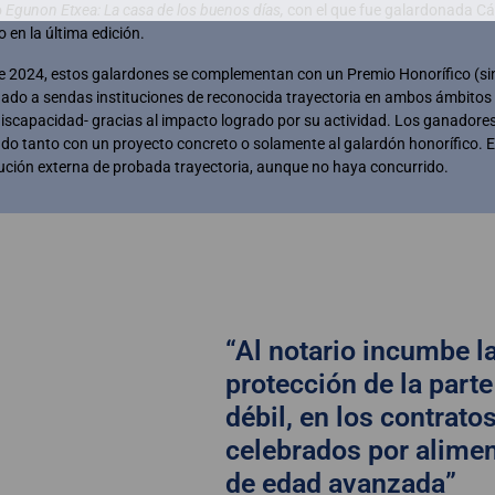
o
Egunon Etxea: La casa de los buenos días,
con el que fue galardonada Cá
o en la última edición.
 2024, estos galardones se complementan con un Premio Honorífico (si
ado a sendas instituciones de reconocida trayectoria en ambos ámbito
iscapacidad- gracias al impacto logrado por su actividad. Los ganadores
do tanto con un proyecto concreto o solamente al galardón honorífico. E
tución externa de probada trayectoria, aunque no haya concurrido.
“Al notario incumbe l
protección de la part
débil, en los contrato
celebrados por alimen
de edad avanzada”