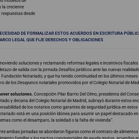
vos modelos de
 la creciente
 respuestas desde
NECESIDAD DE FORMALIZAR ESTOS ACUERDOS EN ESCRITURA PÚBLIC
ARCO LEGAL QUE FIJE DERECHOS Y OBLIGACIONES
moviendo soluciones y reclamando reformas legales e incentivos fiscales
oletazo de salida con la jornada
Desafíos jurídicos ante las nuevas realidade
a Fundación Notariado, y que ha tenido continuidad en los últimos meses 
tro de los
Desayunos notariales
promovidos por el Colegio Notarial de Mad
over soluciones.
Concepción Pilar Barrio Del Olmo, presidenta del Conse
iado y decana del Colegio Notarial de Madrid, subrayó durante estos enc
nsabilidad de los notarios como garantes de seguridad jurídica en estos
otariado está en una posición idónea para asumir un papel destacado en 
emas como el desamparo, la soledad o la falta de vivienda”.
te ambas jornadas se abordaron figuras como el contrato de alimentos vi
imiento familiar y los pactos convivenciales de ayuda mutua, acuerdos 