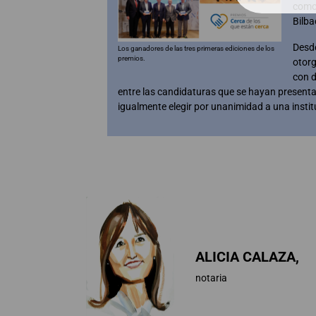
com
Bilba
Desde
Los ganadores de las tres primeras ediciones de los
premios.
otorg
con d
entre las candidaturas que se hayan presenta
igualmente elegir por unanimidad a una insti
ALICIA CALAZA,
notaria