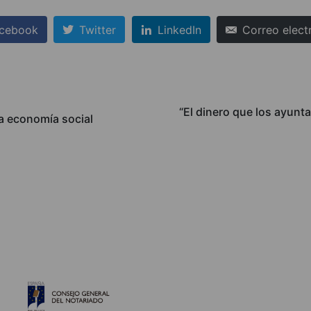
cebook
Twitter
LinkedIn
Correo elect
“El dinero que los ayunt
la economía social