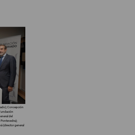
riado); Concepción
y Fundación
eneral del
, Pontevedra);
á (director general