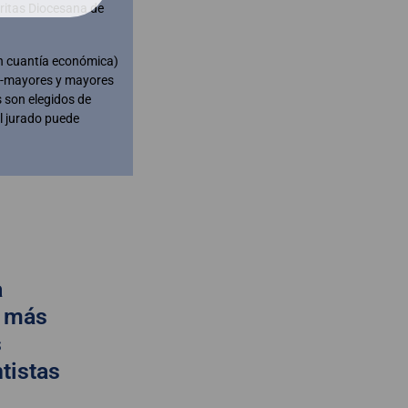
ritas Diocesana de
n cuantía económica)
s -mayores y mayores
 son elegidos de
l jurado puede
a
e más
s
tistas