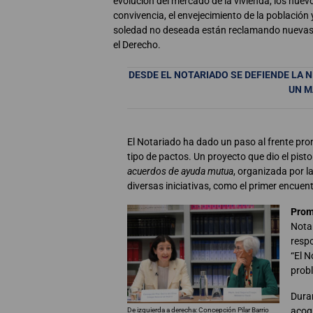
evolución del mercado de la vivienda, los nue
convivencia, el envejecimiento de la población y
soledad no deseada están reclamando nuevas
el Derecho.
DESDE EL NOTARIADO SE DEFIENDE LA 
UN M
El Notariado ha dado un paso al frente pro
tipo de pactos. Un proyecto que dio el pist
acuerdos de ayuda mutua
, organizada por l
diversas iniciativas, como el primer encuen
Prom
Notar
respo
“El N
probl
Duran
acog
De izquierda a derecha: Concepción Pilar Barrio