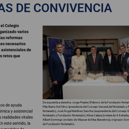
S DE CONVIVENCIA
 el Colegio
rganizado varios
las reformas
ales necesarios
 asistenciales de
s retos que
De izquierda a derecha: Jorge Prades (Patrono de la Fundación Nota
tos de ayuda
Pilar Barrio Del Olmo (presidenta del Consejo General del Notariado 
mica y asistencial
Notariado); José Ángel Martínez Sanchiz (expresidente del Consejo G
Notariado y Fundación Notariado); Alicia Calaza (notaria de A Estrada
 realidades vitales
Albert Domingo (notario de Vilassar de Mar, Barcelona), e Ignacio Gom
n este sentido, la
de Fundación Notariado).