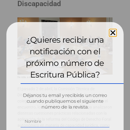
Discapacidad
¿Quieres recibir una
notificación con el
próximo número de
Escritura Pública?
De izda. a dcha.: Francisco Cantos, Manuel Seda y José Carmelo Llopis.
El pasado 2 de abril, la Comisión Técnica de
Déjanos tu email y recibirás un correo
Discapacidad de Aragón se reunió en la sede del
cuando publiquemos el siguiente
colegio notarial aragonés, en Zaragoza. Durante el
número de la revista.
encuentro, los miembros de la plataforma analizaron
distintas cuestiones prácticas relacionadas con la
aplicación de la reforma del Código de Derecho Foral
autonómico en materia de capacidad jurídica, como