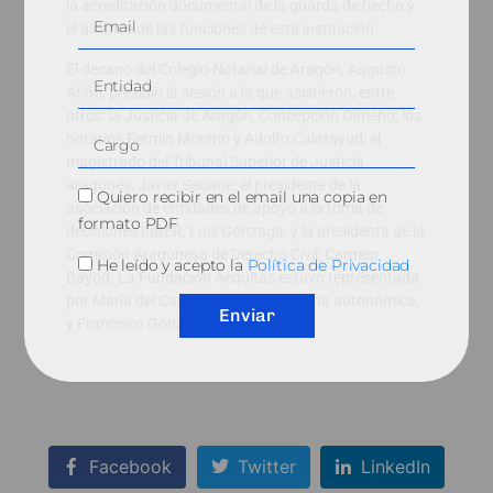
la acreditación documental de la guarda de hecho y
el alcance de las funciones de esta institución.
El decano del Colegio Notarial de Aragón, Augusto
Ariño, presidió la sesión a la que asistieron, entre
otros: la Justicia de Aragón, Concepción Gimeno; los
notarios Fermín Moreno y Adolfo Calatayud; el
magistrado del Tribunal Superior de Justicia
aragonés, Javier Seoane; el presidente de la
Quiero recibir en el email una copia en
asociación de entidades de apoyo a la toma de
formato PDF
decisiones LIBER, Luis Gonzaga; y la presidenta de la
Comisión Aragonesa de Derecho Civil, Carmen
He leído y acepto la
Política de Privacidad
Bayod. La Fundación Aequitas estuvo representada
por María del Carmen Gracia, delegada autonómica,
Enviar
y Francisco González Ruiz, adjunto.
Facebook
Twitter
LinkedIn