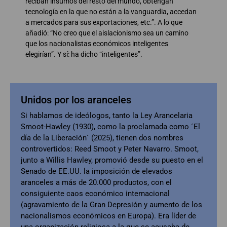
reciban insumos del resto del mundo, obtengan
tecnología en la que no están a la vanguardia, accedan
a mercados para sus exportaciones, etc.”. A lo que
añadió: “No creo que el aislacionismo sea un camino
que los nacionalistas económicos inteligentes
elegirían”. Y sí: ha dicho “inteligentes”.
Unidos por los aranceles
Si hablamos de ideólogos, tanto la Ley Arancelaria
Smoot-Hawley (1930), como la proclamada como ´El
día de la Liberación´ (2025), tienen dos nombres
controvertidos: Reed Smoot y Peter Navarro. Smoot,
junto a Willis Hawley, promovió desde su puesto en el
Senado de EE.UU. la imposición de elevados
aranceles a más de 20.000 productos, con el
consiguiente caos económico internacional
(agravamiento de la Gran Depresión y aumento de los
nacionalismos económicos en Europa). Era líder de
una organización religiosa a la que se acusaba de