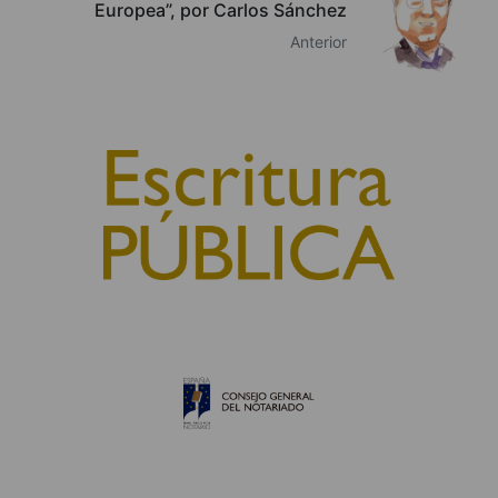
Europea”, por Carlos Sánchez
Anterior
© 2010, Consejo General del Notariado
QUIÉNES SOMOS