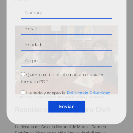
Quiero recibir en el email una copia en
formato PDF
He leído y acepto la
Política de Privacidad
De izda. a dcha.: Carmen Rodríguez, María del Mar González y Paula Del Vas.
Enviar
Reunión con el Registro Civil
La decana del Colegio Notarial de Murcia, Carmen
Rodríguez Pérez, se reunió a finales de abril con la