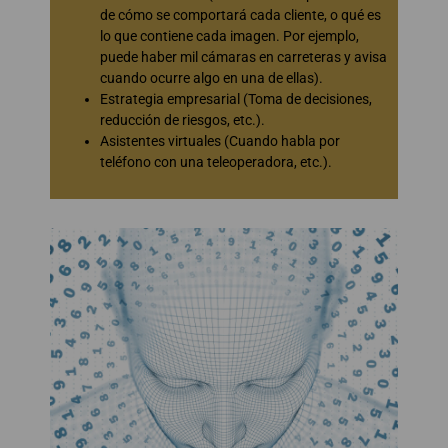
de cómo se comportará cada cliente, o qué es
lo que contiene cada imagen. Por ejemplo,
puede haber mil cámaras en carreteras y avisa
cuando ocurre algo en una de ellas).
Estrategia empresarial (Toma de decisiones,
reducción de riesgos, etc.).
Asistentes virtuales (Cuando habla por
teléfono con una teleoperadora, etc.).