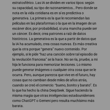
estratosférico. Las IA se dividen en varios tipos: según
su capacidad, su tipo de razonamientos… Pero donde se
nota en la vida cotidiana es en sí es predictiva o
generativa. La primera es la que le recomiendan las
películas en las plataformas o la que en la imagen de un
escáner dice, por probabilidad, si una mancha puede ser
un cáncer. Es decir, crea patrones a raíz de datos
históricos. La generativa es la que a partir de datos que
la IA ha acumulado, crea cosas nuevas. Es más creativa
que la otra porque “genera” nuevo contenido. Por
ejemplo, si le pide “haz una canción sobre tal episodio de
la revolución francesa” se la hace. No se ría, pruebe, a mi
hija le funciona para memorizar lecciones. Lo mismo
puede generar imágenes o cualquier otra cosa que se le
ocurra. Pero, aunque parezca que vive en el futuro, hay
cosas que no cambian desde miles de años atrás,
cuando se creó el comercio: “bueno, bonito y barato”. Es
lo que ha hecho la china DeepSeek. Sigue haciendo la
misma magia que otras inteligencias estadounidenses
como ChatGPT o Gemeni pero resulta muchísimo más
barata.