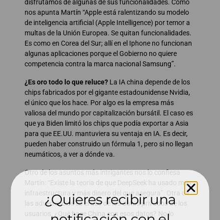
disfrutamos de algunas de sus funcionalidades. Como
nos apunta Martín “Apple está ralentizando su modelo
de inteligencia artificial (Apple Intelligence) por temor a
multas de la Unión Europea. Se quitan funcionalidades.
Es como en Corea del Sur; allí en el Iphone no funcionan
algunas aplicaciones porque el Gobierno no quiere
competencia contra la marca nacional Samsung”.
¿Es oro todo lo que reluce?
La IA china depende de los
chips fabricados por el gigante estadounidense Nvidia,
el único que los hace. Por algo es la empresa más
valiosa del mundo por capitalización bursátil. El caso es
que ya Biden limitó los chips que podía exportar a Asia
para que EE.UU. mantuviera su ventaja en IA. Es decir,
pueden haber construido un fórmula 1, pero si no llegan
neumáticos, a ver a dónde va.
Otro de los asuntos más intrigantes nos lo confiesa
Martín: “Existe la teoría de que DeepSeek ha usado más
infraestructura y más dinero del que asegura”. Otra de
¿Quieres recibir una
las advertencias es el uso de los datos privados de los
usuarios. ¿Qué hace China con esos datos? No lo
notificación con el