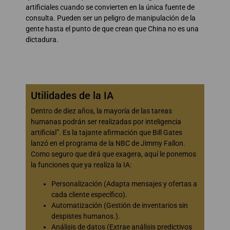
artificiales cuando se convierten en la única fuente de
consulta. Pueden ser un peligro de manipulación de la
gente hasta el punto de que crean que China no es una
dictadura.
Utilidades de la IA
Dentro de diez años, la mayoría de las tareas
humanas podrán ser realizadas por inteligencia
artificial”. Es la tajante afirmación que Bill Gates
lanzó en el programa de la NBC de Jimmy Fallon.
Como seguro que dirá que exagera, aquí le ponemos
la funciones que ya realiza la IA:
Personalización (Adapta mensajes y ofertas a
cada cliente específico).
Automatización (Gestión de inventarios sin
despistes humanos.).
Análisis de datos (Extrae análisis predictivos