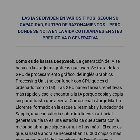
LAS IA SE DIVIDEN EN VARIOS TIPOS: SEGÚN SU
CAPACIDAD, SU TIPO DE RAZONAMIENTOS… PERO
DONDE SE NOTA EN LA VIDA COTIDIANA
ES EN SÍ ES
PREDICTIVA O GENERATIVA
Cómo es de barata DeepSeek.
La generación de IA se
basa en las tarjetas gráficas que usan. Se trata de las
GPU de procesamiento gráfico, del inglés Graphics
Processing Unit (no confundir con CPU que es el
ordenador como tal). Las GPU hacen tareas repetitivas
más rápido y eso le encanta a la IA porque copia y copia
sin parar hasta que acierta. Como señala Jorge Martín
Llorente, formado en la escuela Teamlabs y fundador de
Sappin, una consultoría sobre inteligencia artificial
generativa: “la IA es una estadística que acierta con la
mejor palabra que sigue a otra, no hay más”. El caso es
que, si hasta ahora se necesitaban 16.000 chips o más
para crear una IA, los ingenieros de DeepSeek solo