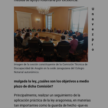
U
n
a
v
e
z
p
r
o
Imagen de la sesión constituyente de la Comisión Técnica de
Discapacidad de Aragón en la sede zaragozana del Colegio
Notarial autonómico.
mulgada la ley, ¿cuáles son los objetivos a medio
plazo de dicha Comisión?
Principalmente, realizar un seguimiento de la
aplicación práctica de la ley aragonesa, en materias
tan importantes como la guarda de hecho -que es