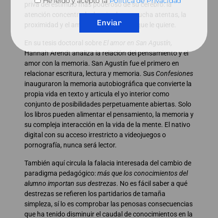
He leído y acepto la
Política de Privacidad
priva del estímulo más poderoso de su cerebro: la
atención concentrada, la mirada y escucha atentas, la
Enviar
proximidad y el amor de una persona que le quiere.
En su tesis doctoral sobre
El amor en San Agustín,
Hannah Arendt analiza la relación del pensamiento y el
amor con la memoria. San Agustín fue el primero en
relacionar escritura, lectura y memoria. Sus
Confesiones
inauguraron la memoria autobiográfica que convierte la
propia vida en texto y articula el yo interior como
conjunto de posibilidades perpetuamente abiertas. Solo
los libros pueden alimentar el pensamiento, la memoria y
su compleja interacción en la vida de la mente. El nativo
digital con su acceso irrestricto a videojuegos o
pornografía, nunca será lector.
También aquí circula la falacia interesada del cambio de
paradigma pedagógico:
más que los conocimientos del
alumno importan sus destrezas
. No es fácil saber a qué
destrezas se refieren los partidarios de tamaña
simpleza, sí lo es comprobar las penosas consecuencias
que ha tenido disminuir el caudal de conocimientos en la