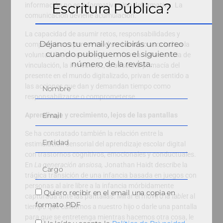
Escritura Pública?
información no es informativa sino deformativa. La
comunicación deviene acumulación.
La capacidad de asumir retos, responsabilidades y
Déjanos tu email y recibirás un correo
compromisos aparece en el ser humano asociada a la
cuando publiquemos el siguiente
voluntad, las promesas y la confianza. La ausencia de
número de la revista.
vinculación, la inmediatez, la absoluta primacía del
presente en el mundo digitalizado, privan de sentido a
las acciones que dan y demandan tiempo como
responsabilizarse o comprometerse.
Aprendizaje y crecimiento, lejos de las pantallas
Se ha constatado también la relación entre la
estimulación sensorial del aprendizaje escolar digital
con trastornos cognitivos, emocionales y conductuales.
En
La generación ansiosa,
Jonathan Haidt describe la
trágica transición de una infancia basada en juegos con
personas al aire libre a la infancia mórbidamente
Quiero recibir en el email una copia en
capturada ante las pantallas. Mirar el móvil o la
tablet
al
formato PDF
tiempo que cuidamos a nuestro hijo o darle una pantalla
para que se entretenga mientras hacemos otra cosa, le