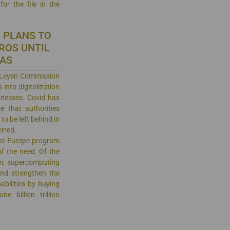
for the file in the
 PLANS TO
UROS UNTIL
EAS
er Leyen Commission
into digitalization
knesses. Covid has
 that authorities
to be left behind in
erred.
ital Europe program
of the need. Of the
ram, supercomputing
 and strengthen the
bilities by buying
 billion trillion