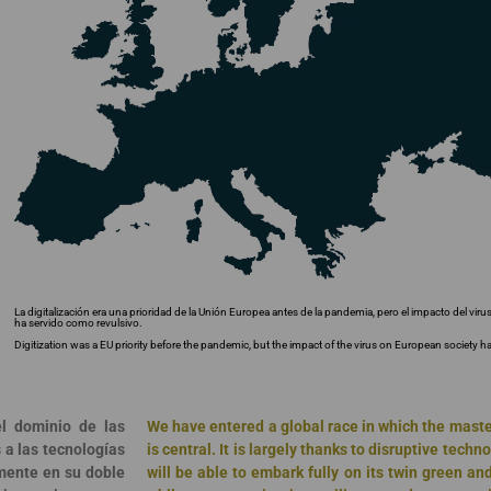
La digitalización era una prioridad de la Unión Europea antes de la pandemia, pero el impacto del vir
ha servido como revulsivo.
Digitization was a EU priority before the pandemic, but the impact of the virus on European society has
l dominio de las
We have entered a global race in which the maste
 a las tecnologías
is central. It is largely thanks to disruptive tech
mente en su doble
will be able to embark fully on its twin green and 