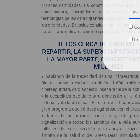
grandes cantidades. La construcción de una infr
nube
segura, energéticamente eficiente y inde
tecnologías de las otras grandes potencias interna
las prioridades. Bruselas considera la inteligencia a
Qui
para el futuro de áreas como la salud o la movilidad
He 
DE LOS CERCA DE 7.600 MIL
REPARTIR, LA SUPERCOMPUTACIÓ
LA MAYOR PARTE, CONCRETAME
MILLONES
Y hablando de la necesidad de una infraestructu
Digital prevé destinar también 1.600 mill
ciberseguridad, otro aspecto inseparable de la so
y la geopolítica que tiene otra dimensión en el ám
exterior y de la defensa. El resto de la financiaci
gran programa que irá desplegándose con el pres
lo largo de los próximos siete años, está previ
digitalización a todos los ámbitos de la vida eu
millones de euros servirán para apoyar proyecto
ámbito de la salud o del Green Deal, vinculado