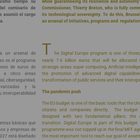
 mismo tiempo su
while guaranteeing its resilience and autonomy”,
del comisario de
Commissioner, Thierry Breton, who is fully comm
ue asumió el cargo
its technological sovereignty. To do this, Bruss
a.
an arsenal of initiatives, programs and regulatio
T
ha un arsenal de
he Digital Europe program is one of those
tas es el programa
nearly 7.6 billion euros that will be allocated 
ones de euros de
strategic areas: super computing, Artificial Intellig
7 a cinco áreas
the promotion of advanced digital capabilitie
ial, ciberseguridad,
transformation of public services and their interoper
avanzadas y la
The pandemic push
u interoperabilidad
The EU budget is one of the basic tools that the Un
citizens and companies directly. The budget
designed with two fundamental pillars: the 
ientas básicas que
transition. Digital Europe is part of this budge
anos y empresas de
programme was not topped up in the final MFF agr
-2027 está diseñado
the most important tool to reach our goal of assert