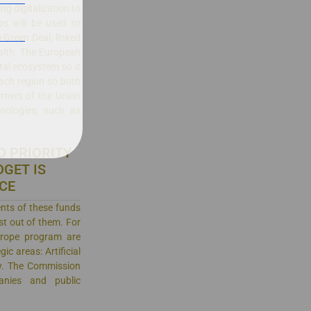
ng digitalization to
ros will be used to
e Green Deal, linked
alth. The European
al ecosystem so it
each region so both
rners of the Union
nologies, such as
D PRIORITY
DGET IS
NCE
ents of these funds
st out of them. For
Europe program are
gic areas: Artificial
ty. The Commission
anies and public