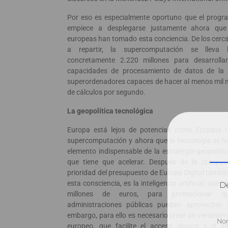
Por eso es especialmente oportuno que el progra
empiece a desplegarse justamente ahora que l
europeas han tomado esta conciencia. De los cerca
a repartir, la supercomputación se lleva 
concretamente 2.220 millones para desarrollar
capacidades de procesamiento de datos de la
superordenadores capaces de hacer al menos mil mi
de cálculos por segundo.
La geopolítica tecnológica
Europa está lejos de potencias como Estados 
supercomputación y ahora que la tecnología se h
elemento indispensable de la estrategia geopolític
que tiene que acelerar. Después de la comput
prioridad del presupuesto de Europa Digital tambi
esta consciencia, es la inteligencia artificial, que 
Dé
millones de euros, para promocionar 
administraciones públicas puedan aprovechar 
embargo, para ello es necesario crear un verdader
europeo, que facilite el acceso seguro y el 