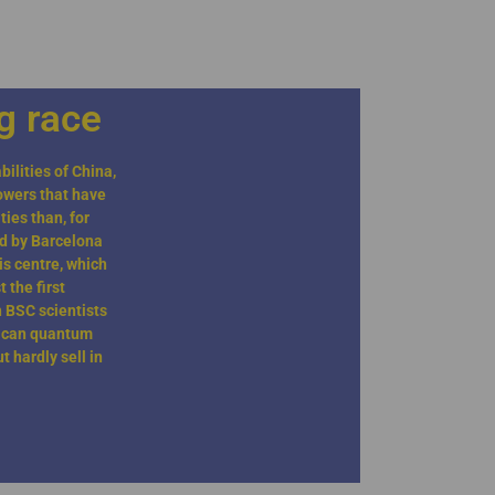
g race
bilities of China,
owers that have
ies than, for
d by Barcelona
is centre, which
 the first
 BSC scientists
rican quantum
 hardly sell in