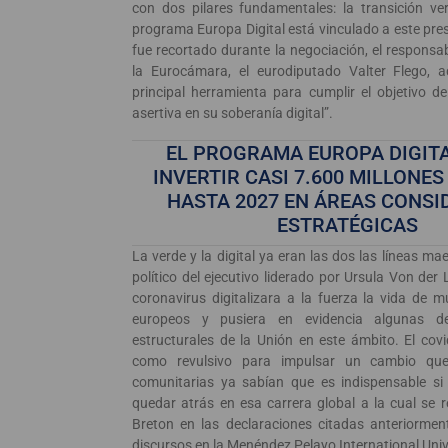
con dos pilares fundamentales: la transición verd
programa Europa Digital está vinculado a este pr
fue recortado durante la negociación, el responsa
la Eurocámara, el eurodiputado Valter Flego, a
principal herramienta para cumplir el objetivo 
asertiva en su soberanía digital”.
EL PROGRAMA EUROPA DIGIT
INVERTIR CASI 7.600 MILLONES
HASTA 2027 EN ÁREAS CONS
ESTRATÉGICAS
La verde y la digital ya eran las dos las líneas ma
político del ejecutivo liderado por Ursula Von der
coronavirus digitalizara a la fuerza la vida de
europeos y pusiera en evidencia algunas de
estructurales de la Unión en este ámbito. El cov
como revulsivo para impulsar un cambio que
comunitarias ya sabían que es indispensable si
quedar atrás en esa carrera global a la cual se r
Breton en las declaraciones citadas anteriormen
discursos en la Menéndez Pelayo International Univ