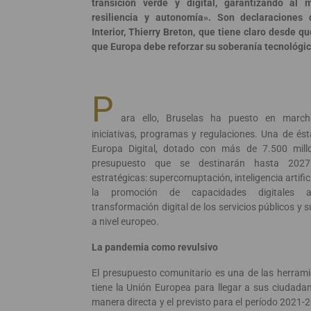
transición verde y digital, garantizando al
resiliencia y autonomía». Son declaraciones 
Interior, Thierry Breton, que tiene claro desde q
que Europa debe reforzar su soberanía tecnológic
P
ara ello, Bruselas ha puesto en marc
iniciativas, programas y regulaciones. Una de és
Europa Digital, dotado con más de 7.500 mill
presupuesto que se destinarán hasta 202
estratégicas: supercomuptación, inteligencia artific
la promoción de capacidades digitales 
transformación digital de los servicios públicos y s
a nivel europeo.
La pandemia como revulsivo
El presupuesto comunitario es una de las herram
tiene la Unión Europea para llegar a sus ciudad
manera directa y el previsto para el período 2021