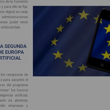
ivo de la Comisión
y para ello se fija,
ión digital en cada
administraciones
erían poder tener
 el
blockchain
.
LA SEGUNDA
DE EUROPA
RTIFICIAL
los receptores de
s para sacarles el
uros del programa
renar’ los futuros
igencia artificial,
sión irá abriendo
bién empresas y