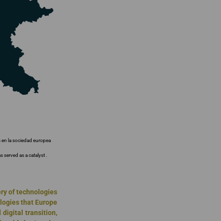
us en la sociedad europea
 served as a catalyst .
ry of technologies
nologies that Europe
digital transition,