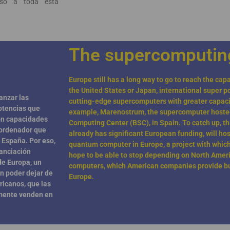
ceso a toda esta
The supercomputin
Europe still has a long way to go to reach the capa
the United States or Japan, international super p
anzar las
cutting-edge supercomputers with greater capacit
otencias que
example, Marenostrum, the supercomputer hoste
on capacidades
Computing Center (BSC), in Spain. To catch up, th
rordenador que
already has significant European funding, will host
 España. Por eso,
quantum computer in Europe, a project with which
nanciación
hope to be able to stop depending on North Ame
de Europa, un
computers, which American companies provide but
an poder dejar de
Europe.
icanos, que las
lmente venden en