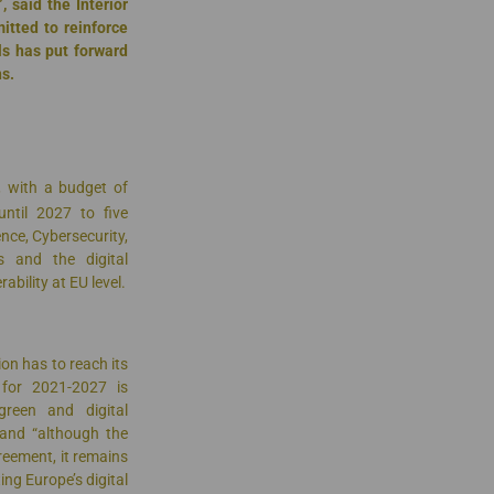
 said the Interior
itted to reinforce
els has put forward
ns.
, with a budget of
until 2027 to five
ence, Cybersecurity,
s and the digital
ability at EU level.
ion has to reach its
 for 2021-2027 is
green and digital
t and “although the
eement, it remains
ing Europe’s digital