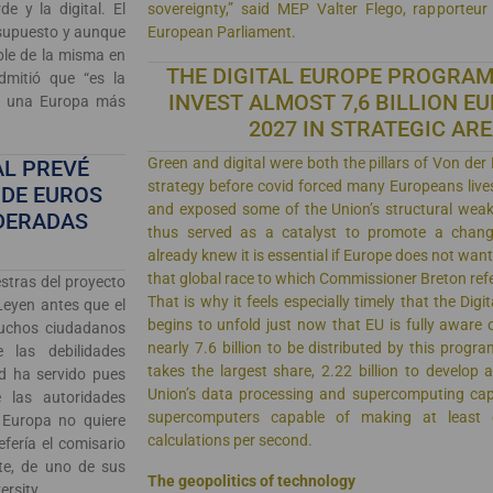
e y la digital. El
sovereignty,” said MEP Valter Flego, rapporteur 
esupuesto y aunque
European Parliament.
ble de la misma en
THE DIGITAL EUROPE PROGRAM
dmitió que “es la
INVEST ALMOST 7,6 BILLION E
de una Europa más
2027 IN STRATEGIC AR
Green and digital were both the pillars of Von d
AL PREVÉ
strategy before covid forced many Europeans lives 
 DE EUROS
and exposed some of the Union’s structural wea
IDERADAS
thus served as a catalyst to promote a change
already knew it is essential if Europe does not want 
that global race to which Commissioner Breton ref
estras del proyecto
That is why it feels especially timely that the Dig
 Leyen antes que el
begins to unfold just now that EU is fully aware 
 muchos ciudadanos
nearly 7.6 billion to be distributed by this prog
 las debilidades
takes the largest share, 2.22 billion to develop
id ha servido pues
Union’s data processing and supercomputing capa
 las autoridades
supercomputers capable of making at least one
 Europa no quiere
calculations per second.
efería el comisario
te, de uno de sus
The geopolitics of technology
ersity.