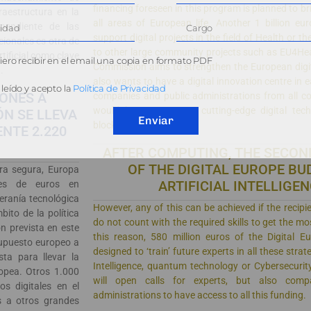
financing foreseen in this program is planned to bri
aestructura en la
all areas of European life. Another 1 billion eu
pendiente de las
support digital projects in the field of Health or th
cionales es otra de
to other large community projects such as EU4He
rtificial como clave
ero recibir en el email una copia en formato PDF
Commission aims to strengthen the European digit
.
also wants to have a digital innovation centre in 
leído y acepto la
Política de Privacidad
LONES A
companies and public administrations from all co
would have access to cutting-edge digital tech
N SE LLEVA
Enviar
blockchain.
NTE 2.220
AFTER COMPUTING, THE SECON
OF THE DIGITAL EUROPE BU
ra segura, Europa
ARTIFICIAL INTELLIGE
ones de euros en
beranía tecnológica
However, any of this can be achieved if the recipi
bito de la política
do not count with the required skills to get the mo
ón prevista en este
this reason, 580 million euros of the Digital 
upuesto europeo a
designed to ‘train’ future experts in all these strate
sta para llevar la
Intelligence, quantum technology or Cybersecuri
ropea. Otros 1.000
will open calls for experts, but also comp
s digitales en el
administrations to have access to all this funding.
s a otros grandes