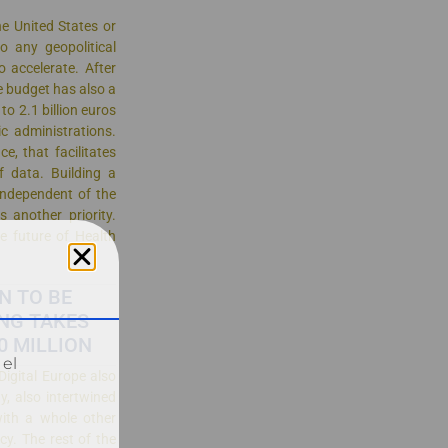
e United States or
 any geopolitical
 accelerate. After
e budget has also a
p to 2.1 billion euros
 administrations.
e, that facilitates
 data. Building a
 independent of the
s another priority.
he future of Health
N TO BE
NG TAKES
20 MILLION
 el
Digital Europe also
y, also intertwined
with a whole other
cy. The rest of the