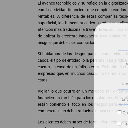
El avance tecnológico y su reflejo en la digitali
con la actividad financiera que compiten con los
rentables. A diferencia de estas compañías tecn
superficial, los bancos atienden a todos sus cli
atención más tradicional a través de las sucursale
de aplicar la creciente innovación tecnológica en
riesgos que deben ser conocidos.
Si hablamos de los riesgos para el consumidor, de
casos, el tipo de entidad, o la personalidad juríd
Dé
cuenta en caso de un fallo o error. Es habitual e
empresas que, en muchos casos, no tienen la cond
estas.
Vigilar lo que ocurre en un mercado tan dinámic
financieros y también para los reguladores. Más a
están poniendo el foco en los riesgos para la pro
competencia no debe traducirse nunca en una menor 
Qui
Los clientes deben saber de forma clara cómo está
He 