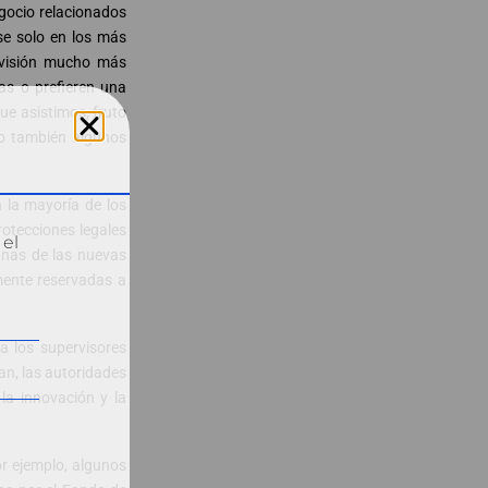
egocio relacionados
se solo en los más
ervisión mucho más
as o prefieren una
ue asistimos, fruto
ero también algunos
n la mayoría de los
rotecciones legales
 el
gunas de las nuevas
mente reservadas a
a los supervisores
an, las autoridades
 la innovación y la
or ejemplo, algunos