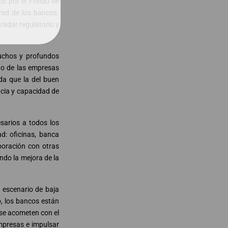
os por el Fondo de
red de los bancos.
 radar regulatorio y
uchos y profundos
sto de las empresas
da que la del buen
cia y capacidad de
esarios a todos los
d: oficinas, banca
aboración con otras
ndo la mejora de la
 escenario de baja
o, los bancos están
 se acometen con el
empresas e impulsar