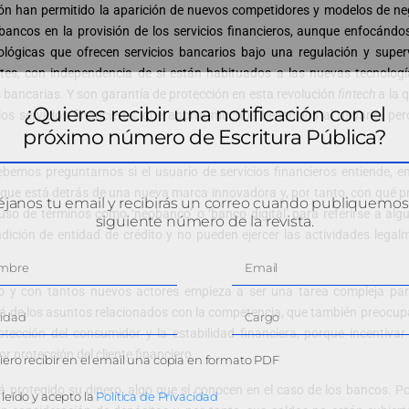
zación han permitido la aparición de nuevos competidores y modelos de n
 bancos en la provisión de los servicios financieros, aunque enfocándo
ológicas que ofrecen servicios bancarios bajo una regulación y sup
entes, con independencia de si están habituados a las nuevas tecnologí
s bancarias. Y son garantía de protección en esta revolución
fintech
a la q
¿Quieres recibir una notificación con el
 los servicios financieros, que aporta muchos beneficios al usuario, p
próximo número de Escritura Pública?
bemos preguntarnos si el usuario de servicios financieros entiende, e
ica que está detrás de una nueva marca innovadora y, por tanto, con qué p
janos tu email y recibirás un correo cuando publiquemos
l uso de términos como ‘neobanco’ o ‘banco digital’ para referirse a al
siguiente número de la revista.
ición de entidad de crédito y no pueden ejercer las actividades legal
o y con tantos nuevos actores empieza a ser una tarea compleja par
llá de los asuntos relacionados con la competencia, que también preocup
tección del consumidor y la estabilidad financiera, porque incentivar
protección del cliente financiero.
ero recibir en el email una copia en formato PDF
 protegido su dinero, algo que sí conocen en el caso de los bancos. P
leído y acepto la
Política de Privacidad