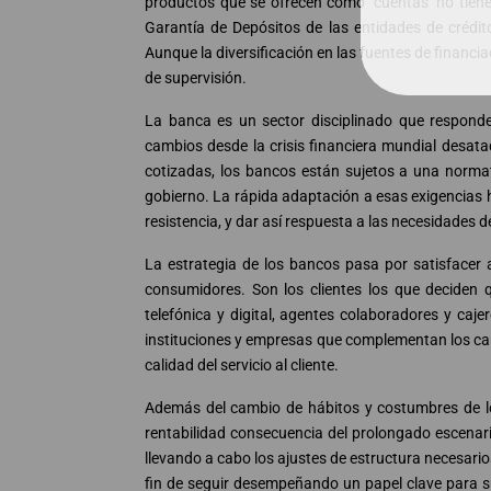
productos que se ofrecen como ‘cuentas’ no tiene
Garantía de Depósitos de las entidades de crédit
Aunque la diversificación en las fuentes de financia
de supervisión.
La banca es un sector disciplinado que respon
cambios desde la crisis financiera mundial desata
cotizadas, los bancos están sujetos a una norma
gobierno. La rápida adaptación a esas exigencias
resistencia, y dar así respuesta a las necesidades de 
La estrategia de los bancos pasa por satisfacer a
consumidores. Son los clientes los que deciden q
telefónica y digital, agentes colaboradores y caj
instituciones y empresas que complementan los cana
calidad del servicio al cliente.
Además del cambio de hábitos y costumbres de lo
rentabilidad consecuencia del prolongado escenari
llevando a cabo los ajustes de estructura necesari
fin de seguir desempeñando un papel clave para su