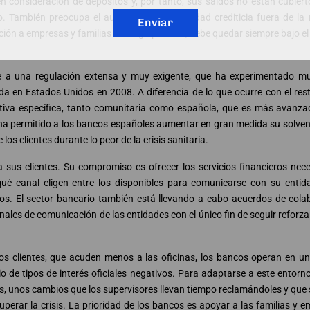
n consideración de depósitos y, por tanto, sus saldos no están cubiert
o. También preocupa el aumento de la actividad crediticia fuera de la 
Enviar
ción a empresas y familias sea algo positivo, debe quedar siempre bajo el
de a una regulación extensa y muy exigente, que ha experimentado m
da en Estados Unidos en 2008. A diferencia de lo que ocurre con el re
tiva específica, tanto comunitaria como española, que es más avanza
 ha permitido a los bancos españoles aumentar en gran medida su solven
los clientes durante lo peor de la crisis sanitaria.
 sus clientes. Su compromiso es ofrecer los servicios financieros nec
ué canal eligen entre los disponibles para comunicarse con su entida
eros. El sector bancario también está llevando a cabo acuerdos de col
les de comunicación de las entidades con el único fin de seguir reforza
s clientes, que acuden menos a las oficinas, los bancos operan en un
o de tipos de interés oficiales negativos. Para adaptarse a este entorn
os, unos cambios que los supervisores llevan tiempo reclamándoles y que
perar la crisis. La prioridad de los bancos es apoyar a las familias y 