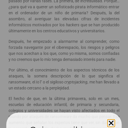
pasado por varias fases. La primera, de incredulidad. Porque…
¿para qué va a querer un sofisticado pirata informático entrar
en el ordenador de un niño de primaria? Después, la del
asombro, al averiguar las elevadas cifras de incidentes
informáticos motivados por los
hackers
que se han producido
últimamente en los centros educativos y universitarios.
Después, he empezado a alarmarme al comprender, como
forzada navegante por el ciberespacio, los riesgos y peligros
que nos acechan a los que, como yo misma, somos confiadas
y no creemos que lo mío tenga demasiado interés para nadie.
Por último, el conocimiento de los aspectos técnicos de los
ataques, la somera descripción de lo que significa el
ransomware
, el
IoT
o el sigiloso
cryptojacking
, me han llevado a
un estado cercano a la perplejidad.
El hecho de que, en la última primavera, solo en un mes,
escuelas de educación infantil, de primaria y secundaria,
colegios y universidades se hayan visto afectados en todo el
mundo por ataques de
ransomware
da mucho que pensar. Ese
aumento que señalan los expertos tiene que ver, sin duda, con