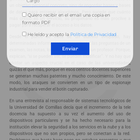
un objetivo personal concreto, sino de engordar bases y bases
de datos para entrenar algoritmos. Pero sucede que cuánto
Quiero recibir en el email una copia en
más crítico es un servicio, su propietario es más proclive a
formato PDF
pagar para recuperar el acceso a los datos.
He leído y acepto la
Política de Privacidad
Desde el punto de vista de un alumno avispado, hay
determinadas informaciones muy críticas: las preguntas de un
Enviar
examen, las notas, los datos sensibles de un profesor. Porque,
explican, “si se pueden ver, se pueden modificar”. Y no hay que
olvidar un aspecto crucial en el caso de las universidades,
quizás el que más, porque en esos centros docentes superiores
se generan muchas patentes y mucho conocimiento. De este
modo, los ataques se convierten en un tipo de espionaje
industrial para vender el botín capturado.
En una entrevista al responsable de sistemas tecnológicos de
la Universidad de Comillas decía que el incremento de la tele
docencia ha supuesto a su vez el aumento del uso de
dispositivos particulares y se ha hecho necesario para la
institución elevar la seguridad a los servicios en la
nube
y a los
dispositivos que no son propios, pero se conectan a la red.
Problemas que hasta hace poco no estaban presentes y que