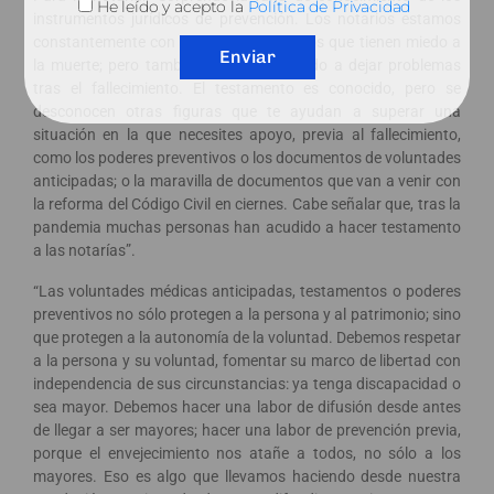
He leído y acepto la
Política de Privacidad
instrumentos jurídicos de prevención. Los notarios estamos
constantemente con personas y sabemos que tienen miedo a
Enviar
la muerte; pero también que tienen miedo a dejar problemas
tras el fallecimiento. El testamento es conocido, pero se
desconocen otras figuras que te ayudan a superar una
situación en la que necesites apoyo, previa al fallecimiento,
como los poderes preventivos o los documentos de voluntades
anticipadas; o la maravilla de documentos que van a venir con
la reforma del Código Civil en ciernes. Cabe señalar que, tras la
pandemia muchas personas han acudido a hacer testamento
a las notarías”.
“Las voluntades médicas anticipadas, testamentos o poderes
preventivos no sólo protegen a la persona y al patrimonio; sino
que protegen a la autonomía de la voluntad. Debemos respetar
a la persona y su voluntad, fomentar su marco de libertad con
independencia de sus circunstancias: ya tenga discapacidad o
sea mayor. Debemos hacer una labor de difusión desde antes
de llegar a ser mayores; hacer una labor de prevención previa,
porque el envejecimiento nos atañe a todos, no sólo a los
mayores. Eso es algo que llevamos haciendo desde nuestra