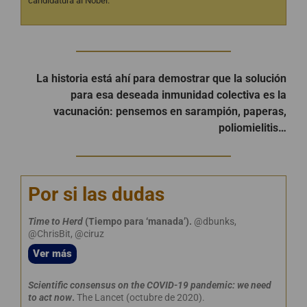
candidatura al Nobel.
La historia está ahí para demostrar que la solución
para esa deseada inmunidad colectiva es la
vacunación: pensemos en sarampión, paperas,
poliomielitis…
Por si las dudas
Time to Herd
(Tiempo para ‘manada’).
@dbunks,
@ChrisBit, @ciruz
Ver más
Scientific consensus on the COVID-19 pandemic: we need
to act now
.
The Lancet (octubre de 2020).
2020).