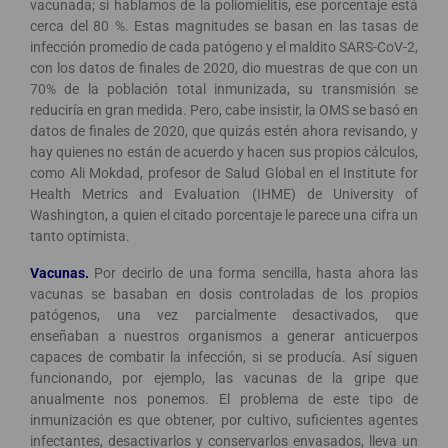
vacunada; si hablamos de la poliomielitis, ese porcentaje está
cerca del 80 %. Estas magnitudes se basan en las tasas de
infección promedio de cada patógeno y el maldito SARS-CoV-2,
con los datos de finales de 2020, dio muestras de que con un
70% de la población total inmunizada, su transmisión se
reduciría en gran medida. Pero, cabe insistir, la OMS se basó en
datos de finales de 2020, que quizás estén ahora revisando, y
hay quienes no están de acuerdo y hacen sus propios cálculos,
como Ali Mokdad, profesor de Salud Global en el Institute for
Health Metrics and Evaluation (IHME) de University of
Washington, a quien el citado porcentaje le parece una cifra un
tanto optimista.
Vacunas.
Por decirlo de una forma sencilla, hasta ahora las
vacunas se basaban en dosis controladas de los propios
patógenos, una vez parcialmente desactivados, que
enseñaban a nuestros organismos a generar anticuerpos
capaces de combatir la infección, si se producía. Así siguen
funcionando, por ejemplo, las vacunas de la gripe que
anualmente nos ponemos. El problema de este tipo de
inmunización es que obtener, por cultivo, suficientes agentes
infectantes, desactivarlos y conservarlos envasados, lleva un