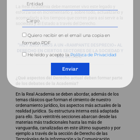
La Real Academia debe mantener vivo este legado y
esforzarse en incrementarlo y, sobre todo, actualizarlo y
acomodarlo a los tiempos que corren para así servir a la
sociedad y al Estado a través del Derecho.
Quiero recibir en el email una copia en
formato PDF
“HOY ASISTIMOS A UN «RAMPANTE DESPRECIO» AL
DERECHO EN CIERTOS SECTORES DE LA SOCIEDAD Y
He leído y acepto la
Política de Privacidad
DEL ESTADO”
Enviar
¿Qué aspectos del Derecho actual deben formar parte
de los debates de la Academia?
En la Real Academia se deben abordar, además de los
temas clásicos que forman el cimiento de nuestro
ordenamiento jurídico, los aspectos más actuales de la
realidad jurídica. Su estructura interna está adaptada
para ello. Sus veintitrés secciones abarcan desde las
materias más tradicionales hasta las más de
vanguardia, canalizadas en este último supuesto y por
ejemplo a través de la sección de Derecho de las
Tecnologías de la Información y la Comunicación.