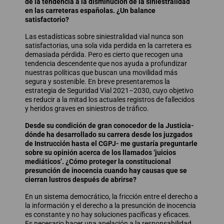
de la tendencia a la disminución de la siniestralidad
en las carreteras españolas. ¿Un balance
satisfactorio?
Las estadísticas sobre siniestralidad vial nunca son
satisfactorias, una sola vida perdida en la carretera es
demasiada pérdida. Pero es cierto que recogen una
tendencia descendente que nos ayuda a profundizar
nuestras políticas que buscan una movilidad más
segura y sostenible. En breve presentaremos la
estrategia de Seguridad Vial 2021–2030, cuyo objetivo
es reducir a la mitad los actuales registros de fallecidos
y heridos graves en siniestros de tráfico.
Desde su condición de gran conocedor de la Justicia-
dónde ha desarrollado su carrera desde los juzgados
de Instrucción hasta el CGPJ- me gustaría preguntarle
sobre su opinión acerca de los llamados ‘juicios
mediáticos’. ¿Cómo proteger la constitucional
presunción de inocencia cuando hay causas que se
cierran lustros después de abrirse?
En un sistema democrático, la fricción entre el derecho a
la información y el derecho a la presunción de inocencia
es constante y no hay soluciones pacíficas y eficaces.
Es necesario hacer una apelación a la responsabilidad