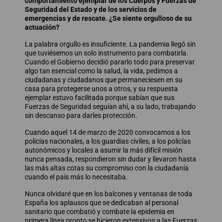
comportamiento ejemplar de los Cuerpos y Fuerzas de
Seguridad del Estado y de los servicios de
emergencias y de rescate. ¿Se siente orgulloso de su
actuación?
La palabra orgullo es insuficiente. La pandemia llegó sin
que tuviésemos un solo instrumento para combatirla.
Cuando el Gobierno decidió pararlo todo para preservar
algo tan esencial como la salud, la vida, pedimos a
ciudadanas y ciudadanos que permaneciesen en su
casa para protegerse unos a otros, y su respuesta
ejemplar estuvo facilitada porque sabían que sus
Fuerzas de Seguridad seguían ahí, a su lado, trabajando
sin descanso para darles protección.
Cuando aquel 14 de marzo de 2020 convocamos a los
policías nacionales, a los guardias civiles, a los policías
autonómicos y locales a asumir la más difícil misión
nunca pensada, respondieron sin dudar y llevaron hasta
las más altas cotas su compromiso con la ciudadanía
cuando el país más lo necesitaba.
Nunca olvidaré que en los balcones y ventanas de toda
España los aplausos que se dedicaban al personal
sanitario que combatió y combate la epidemia en
primera línea pronto se hicieron extensivos a las Fuerzas