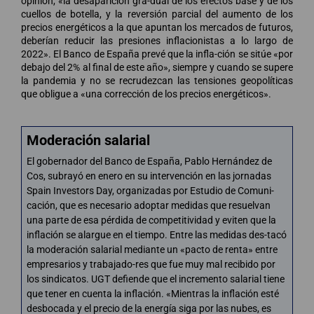
opinión, «la desaparición gra-dual de los efectos base y de los
cuellos de botella, y la reversión parcial del aumento de los
precios energéticos a la que apuntan los mercados de futuros,
deberían reducir las presiones inflacionistas a lo largo de
2022». El Banco de España prevé que la infla-ción se sitúe «por
debajo del 2% al final de este año», siempre y cuando se supere
la pandemia y no se recrudezcan las tensiones geopolíticas
que obligue a «una corrección de los precios energéticos».
Moderación salarial
El gobernador del Banco de España, Pablo Hernández de
Cos, subrayó en enero en su intervención en las jornadas
Spain Investors Day, organizadas por Estudio de Comuni-
cación, que es necesario adoptar medidas que resuelvan
una parte de esa pérdida de competitividad y eviten que la
inflación se alargue en el tiempo. Entre las medidas des-tacó
la moderación salarial mediante un «pacto de renta» entre
empresarios y trabajado-res que fue muy mal recibido por
los sindicatos. UGT defiende que el incremento salarial tiene
que tener en cuenta la inflación. «Mientras la inflación esté
desbocada y el precio de la energía siga por las nubes, es