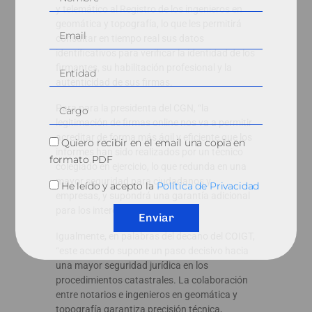
y telemático al Registro de los ingenieros en
geomática y topografía, lo que les permitirá
consultar en tiempo real sus datos
identificativos para verificar la identidad de los
firmantes, su habilitación profesional y la
autenticidad de sus firmas.
Para para la presidenta del CGN, “la
legitimación de firmas online nos va a permitir
acreditar de forma más ágil y eficiente que los
Quiero recibir en el email una copia en
informes han sido realizados por un técnico
formato PDF
colegiado en ejercicio, lo que redunda en una
mayor seguridad para ciudadanos y
He leído y acepto la
Política de Privacidad
empresas, y supondrá una garantía adicional
para los interesados”.
Enviar
Igualmente, en palabras del decano del COIGT,
“este acuerdo supone un paso decisivo hacia
una mayor seguridad jurídica en los
procedimientos catastrales. La colaboración
entre notarios e ingenieros en geomática y
topografía garantiza precisión técnica,