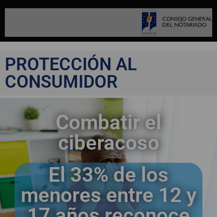
PROTECCIÓN AL
CONSUMIDOR
Combatir el
ciberacoso
El 33% de los
menores entre 12 y
17 años reconoce