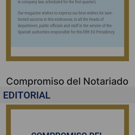
in company law, scheduled for the first quarter).
Our magazine wishes to express our best wishes for sure-
footed success in this endeavour, to all the heads of
department, public officials and staff in the service of the
Spanish authorities responsible for this fifth EU Presidency.
Compromiso del Notariado
con La Palma
EDITORIAL
EDITORIAL