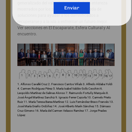
generalizado del valor, la humanidad y la entereza
Enviar
mostrados por los palmeros; a la búsqueda de
soluciones para ayudar a los damnificados a
recuperarse y a la isla a enfrentar un futuro mejor.
Ver secciones en El Escaparate, Esfera Cultural y Al
encuentro.
1. Alfonso Cavallé Cruz 2. Francisco Cantos Viñals 3. Alfredo Aldaba Yoldi
4. Carmen Rodríguez Pérez 5. María Isabel Valdés-Solís Cecchini 6.
Leopoldo Martínez de Salinas Alonso 7. Raimundo Fortuñy Marqués 8.
José Ángel Martínez Sanchiz 9. Ignacio Ferrer Cazorla 10. Carmelo Prieto
Ruiz 11. María Teresa Barea Martínez 12. Luis Fernández-Bravo Francés 13.
José María Graiño Ordóñez 14. José Alberto Marín Sánchez 15. Dámaso
Cruz Gimeno 16. María del Carmen Velasco Ramírez 17. Jorge Prades
López