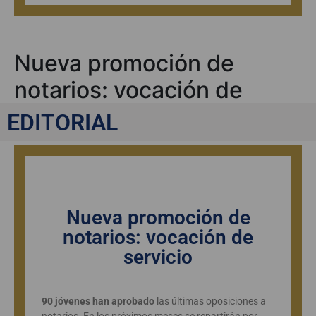
Nueva promoción de
notarios: vocación de
servicio
EDITORIAL
EDITORIAL
Nueva promoción de
notarios: vocación de
servicio
90 jóvenes han aprobado
las últimas oposiciones a
notarios. En los próximos meses se repartirán por