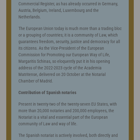
Commercial Register, as has already occurred in Germany,
Austria, Belgium, Ireland, Luxembourg and the
Netherlands.
The European Union today is much more than a trading bloc
or a grouping of countries; it is a community of Law, which
guarantees freedom, security, justice and democracy for all
its citizens. As the Vice-President of the European
Commission for Promoting our European Way of Life,
Margaritis Schinas, so eloquently put it in his opening
address of the 2022-2023 cycle of the Academia
Matritense, delivered on 20 October at the Notarial
Chamber of Madrid.
Contribution of Spanish notaries
Present in twenty-two of the twenty-seven EU States, with
more than 20,000 notaries and 200,000 employees, the
Notariat is a vital and essential part of the European
community of Law and way of life.
The Spanish notariat is actively involved, both directly and