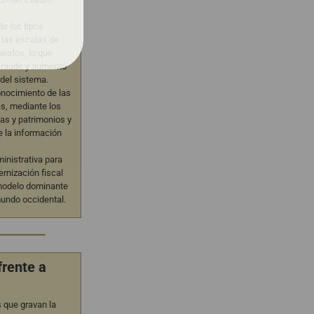
e los tipos
 las escalas de
estos, lo que
 fraude y aumentó
 del sistema.
onocimiento de las
s, mediante los
tas y patrimonios y
e la información
inistrativa para
rnización fiscal
 modelo dominante
mundo occidental.
frente a
 que gravan la