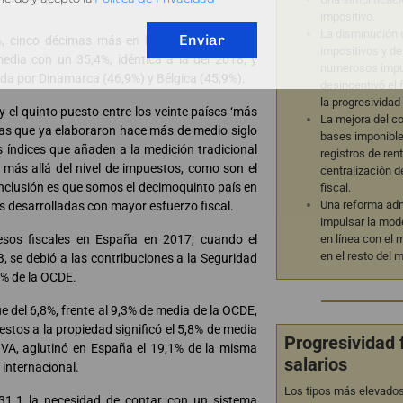
impositivo.
La disminución d
Enviar
%, cinco décimas más en los países del euro,
impositivos y de
edia con un 35,4%, idéntica a la del 2018, y
numerosos impu
ida por Dinamarca (46,9%) y Bélgica (45,9%).
desincentivó el
la progresividad
 el quinto puesto entre los veinte países ‘más
La mejora del c
ablas que ya elaboraron hace más de medio siglo
bases imponible
 índices que añaden a la medición tradicional
registros de ren
al más allá del nivel de impuestos, como son el
centralización d
onclusión es que somos el decimoquinto país en
fiscal.
Una reforma adm
s desarrolladas con mayor esfuerzo fiscal.
impulsar la mode
sos fiscales en España en 2017, cuando el
en línea con el
en el resto del 
, se debió a las contribuciones a la Seguridad
26% de la OCDE.
e del 6,8%, frente al 9,3% de media de la OCDE,
stos a la propiedad significó el 5,8% de media
Progresividad 
 IVA, aglutinó en España el 19,1% de la misma
salarios
 internacional.
Los tipos más elevados
 31.1 la necesidad de contar con un sistema