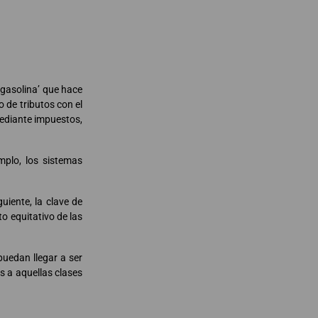
‘gasolina’ que hace
 de tributos con el
mediante impuestos,
mplo, los sistemas
iente, la clave de
to equitativo de las
puedan llegar a ser
s a aquellas clases