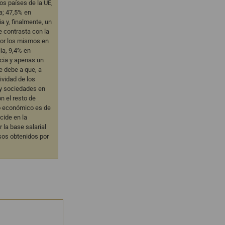
los países de la UE,
a; 47,5% en
a y, finalmente, un
e contrasta con la
por los mismos en
lia, 9,4% en
cia y apenas un
e debe a que, a
ividad de los
y sociedades en
n el resto de
o económico es de
ncide en la
 la base salarial
esos obtenidos por