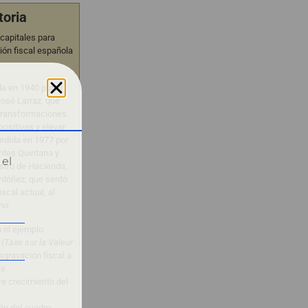
toria
capitales para
ión fiscal española
da en 1940 por el
José Larraz, que
 transformaciones
positivas y elevar
a urdida en 1977 por
ntes Quintana y
 el
istro de Hacienda,
rdóñez, que sentó
scal actual, al
mo:
o el ejemplo
 (
Taxe sur la Valeur
esgravación fiscal a
s.
re crecimiento del
ón del cuadro