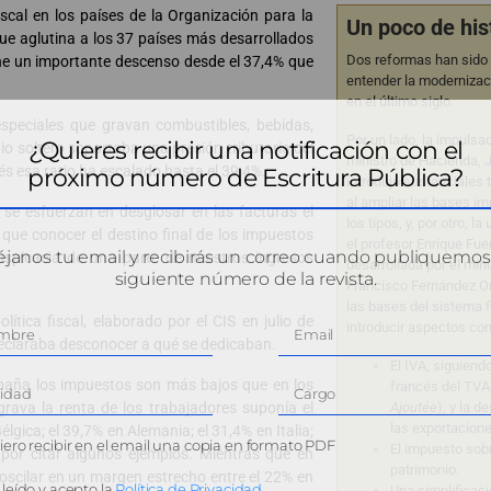
scal en los países de la Organización para la
Un poco de his
ue aglutina a los 37 países más desarrollados
Dos reformas han sido 
ne un importante descenso desde el 37,4% que
entender la modernizac
en el último siglo.
especiales que gravan combustibles, bebidas,
Por un lado, la impulsa
¿Quieres recibir una notificación con el
io soltero soportaba una presión tributaria del
ministro de Hacienda, 
s esa ratio ha escalado hasta el 39,4%.
próximo número de Escritura Pública?
introdujo sustanciales
al ampliar las bases im
s se esfuerzan en desglosar en las facturas el
los tipos, y, por otro, l
que conocer el destino final de los impuestos
el profesor Enrique Fue
janos tu email y recibirás un correo cuando publiquemos
spicacia de una parte de nuestros ingresos
desarrollada por el min
siguiente número de la revista.
Francisco Fernández O
las bases del sistema fi
ítica fiscal, elaborado por el CIS en julio de
introducir aspectos co
eclaraba desconocer a qué se dedicaban.
El IVA, siguiend
spaña los impuestos son más bajos que en los
francés del TVA
grava la renta de los trabajadores suponía el
Ajoutée
), y la d
las exportacione
lgica; el 39,7% en Alemania; el 31,4% en Italia;
ero recibir en el email una copia en formato PDF
El impuesto sob
 por citar algunos ejemplos. Mientras que en
patrimonio.
l oscilar en un margen estrecho entre el 22% en
leído y acepto la
Política de Privacidad
Una simplificaci