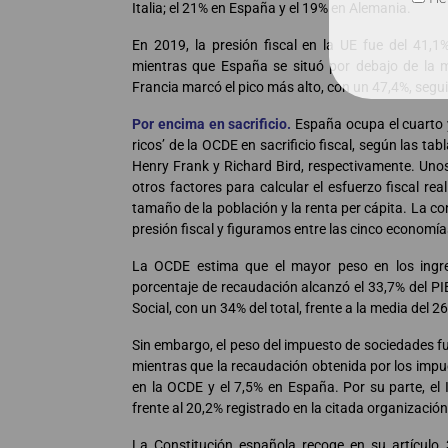
Italia; el 21% en España y el 19% en Alemania.
En 2019, la presión fiscal en la UE fue del 41,1
mientras que España se situó por debajo de la m
Francia marcó el pico más alto, con un 47,4%, segu
Por encima en sacrificio.
España ocupa el cuarto y
ricos’ de la OCDE en sacrificio fiscal, según las t
Henry Frank y Richard Bird, respectivamente. Unos
otros factores para calcular el esfuerzo fiscal re
tamaño de la población y la renta per cápita. La c
presión fiscal y figuramos entre las cinco economía
La OCDE estima que el mayor peso en los ingre
porcentaje de recaudación alcanzó el 33,7% del PIB
Social, con un 34% del total, frente a la media del 
Sin embargo, el peso del impuesto de sociedades fu
mientras que la recaudación obtenida por los impue
en la OCDE y el 7,5% en España. Por su parte, el
frente al 20,2% registrado en la citada organización
La Constitución española recoge en su artículo