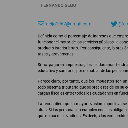
FERNANDO GEIJO
fgeijo1967@gmail.com
@fer
Definida como el porcentaje de ingresos que empre
funcionar el motor de los servicios públicos, la co
producto interior bruto. Por consiguiente, la presi
tasas y gravámenes.
Si no pagaran impuestos, los ciudadanos tendría
educativo y sanitario, por no hablar de las pensiones
Parece claro, por tanto, que los impuestos son u
todo sistema tributario que se precie reside en su e
cargas fiscales entre todos los ciudadanos en func
La teoría dicta que a mayor evasión impositiva se 
altas. Si las personas no cumplen con sus obligaci
que no pueden evadirlos. Es decir, a los consumidor