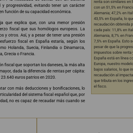
renta son similares en 
d y progresividad, evitando tener un carácter
con un 51,5% en Franci
n en función de su capacidad económica.
Alemania; 47,2% en Itali
43,5% en España, lo qu
ja que explica que, con una menor presión
recaudación obtenida 
uerzo fiscal que sus homólogos europeos. La
cada país: 11,8% en Ita
nos y otros. Así, y a pesar de tener una presión
Alemania, 8,7% en Fran
7,5% en España. Esto s
 esfuerzo fiscal en España estaría, según los
pesar de que la progres
omo Holanda, Suecia, Finlandia o Dinamarca,
impuestos sobre renta 
a, Grecia o Francia.
España está en línea co
Europa, nuestro model
ón fiscal que soportan los daneses, la más alta
bajos salarios, lo que i
ayor, dada la diferencia de rentas per cápita:
recaudación al impactar
s 23.640 euros patrios en 2020.
que tributa en los ingr
el fisco.
ntar con más deducciones y bonificaciones, lo
rticularidad del sistema fiscal español que, por
vidad, no es capaz de recaudar más cuando se