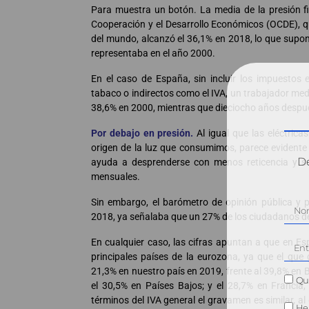
Para muestra un botón. La media de la presión fi
Cooperación y el Desarrollo Económicos (OCDE), q
del mundo, alcanzó el 36,1% en 2018, lo que supo
representaba en el año 2000.
En el caso de España, sin incluir los impuestos 
tabaco o indirectos como el IVA, un trabajador med
38,6% en 2000, mientras que dieciocho años despué
Por debajo en presión.
Al igual que las eléctrica
origen de la luz que consumimos, parece evidente 
Dé
ayuda a desprenderse con menos reticencia y su
mensuales.
Sin embargo, el barómetro de opinión pública y pol
2018, ya señalaba que un 27% de los ciudadanos d
En cualquier caso, las cifras apuntan a que en E
principales países de la eurozona, ya que el que 
21,3% en nuestro país en 2019, frente al 39,8% en Bé
Qui
el 30,5% en Países Bajos; y el 28,7% en Francia,
términos del IVA general el gravamen es similar, a
He 