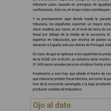
tributario justo, basado en principios de igualda
confiscatorio. Esto es, en el que todos contribuya
Y es precisamente aquí donde reside la parado
tributaria, los españoles soporten un mayor esf
clave residiría, por tanto, en el nivel de renta de u
fiscal por debajo de la media de la eurozona, el
expertos en tributación, por encima de países c
situando a España sólo por detrás de Portugal, Itali
En caso de que se aplicase a los españoles la presi
de la OCDE con el 45,4%, su esfuerzo sería mucho m
51.600 euros anuales para los nórdicos frente a lo
Finalmente, a esto hay que añadir el hecho de co
que reduce la presión fiscal efectiva, así como la pa
mor de la economía sumergida y la baja producti
producen subidas de impuestos.
Ojo al dato