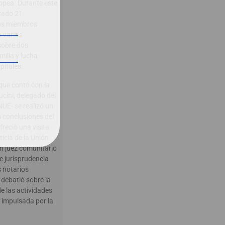
ropea. Durante este
izado 21
os miembros
 varios
sobre dos
ilia y lucha
pitales.
que contó con la
ucini, delegado del
UE- se realizó un
s conclusiones del
reció una visita
ticia de la Unión
n juez comunitario
 jurisprudencia
s notarios
 debatió sobre la
de las actividades
o impulsada por la