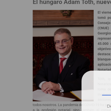
El húngaro Adam Toth, nuev
El viern
tomó po
Consejo
(CNUE)
Georgio
represen
45.000 
objetiv
destaca
blanque
aplicac
Notariad
Tóth, q
Notarios
toma de
momento 
sectores
todos nosotros. La pandemia del COVID-19 ha pue
Dé
a la profesión notarial, sino también al conj