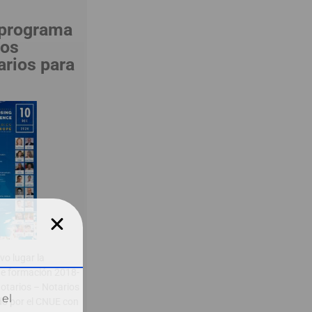
 programa
los
arios para
vo lugar la
de formación 2018-
otarios – Notarios
 el
do por el CNUE con