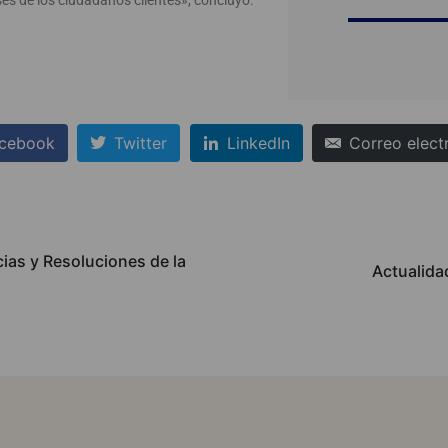
es de los ciudadanos clientes», concluyó.
cebook
Twitter
LinkedIn
Correo elect
ias y Resoluciones de la
Actualida