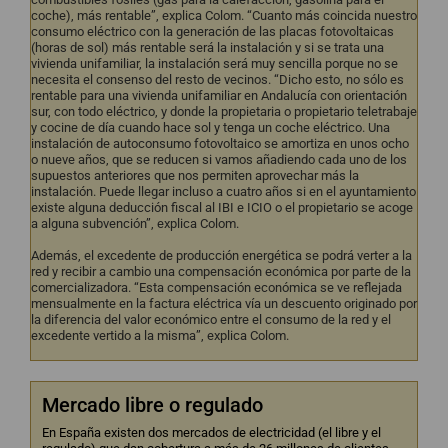
coche), más rentable”, explica Colom. “Cuanto más coincida nuestro
consumo eléctrico con la generación de las placas fotovoltaicas
(horas de sol) más rentable será la instalación y si se trata una
vivienda unifamiliar, la instalación será muy sencilla porque no se
necesita el consenso del resto de vecinos. “Dicho esto, no sólo es
rentable para una vivienda unifamiliar en Andalucía con orientación
sur, con todo eléctrico, y donde la propietaria o propietario teletrabaje
y cocine de día cuando hace sol y tenga un coche eléctrico. Una
instalación de autoconsumo fotovoltaico se amortiza en unos ocho
o nueve años, que se reducen si vamos añadiendo cada uno de los
supuestos anteriores que nos permiten aprovechar más la
instalación. Puede llegar incluso a cuatro años si en el ayuntamiento
existe alguna deducción fiscal al IBI e ICIO o el propietario se acoge
a alguna subvención”, explica Colom.
Además, el excedente de producción energética se podrá verter a la
red y recibir a cambio una compensación económica por parte de la
comercializadora. “Esta compensación económica se ve reflejada
mensualmente en la factura eléctrica vía un descuento originado por
la diferencia del valor económico entre el consumo de la red y el
excedente vertido a la misma”, explica Colom.
Mercado libre o regulado
En España existen dos mercados de electricidad (el libre y el