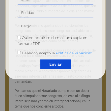
adecuado, capaz de armonizarlas en beneficio de las
personas, especialmente de las de más edad, que son
las que han sufrido el impacto de la crisis con mayor
violencia.
Por eso, frente a lo que ha sido tradicional en los
congresos notariales, este congreso está abierto a
todos los profesionales vinculados a esta temática,
Quiero recibir en el email una copia en
tanto como ponentes como participantes.
formato PDF
También con la finalidad, como es lógico y natural, de
He leído y acepto la
Política de Privacidad
recoger las múltiples experiencias aprendidas
durante estos meses. Solo así será posible articular
Enviar
un diálogo fructífero con potencialidad de calar a
medio plazo en la sociedad española y generar las
sinergias interdisciplinarias que un reto como éste
demandan.
Pensamos que el Notariado cumple con un deber
ético al impulsar este congreso, abierto al diálogo
interdisciplinar y también intergeneracional, en un
tema que nos concierne a todos,