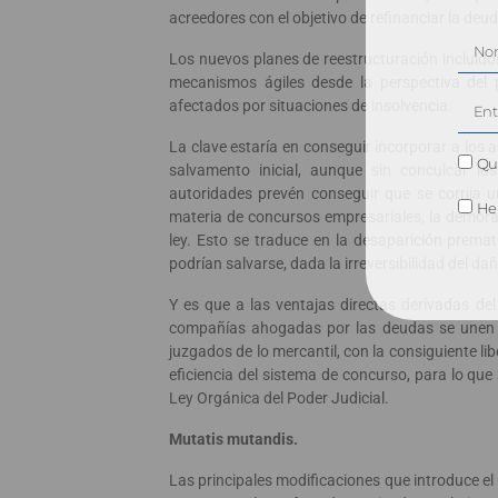
acreedores con el objetivo de refinanciar la deuda
Los nuevos planes de reestructuración incluido
mecanismos ágiles desde la perspectiva del 
afectados por situaciones de insolvencia.
La clave estaría en conseguir incorporar a los 
Qui
salvamento inicial, aunque sin conculcar lo
autoridades prevén conseguir que se corrija
He 
materia de concursos empresariales, la demora
ley. Esto se traduce en la desaparición prem
podrían salvarse, dada la irreversibilidad del da
Y es que a las ventajas directas derivadas de
compañías ahogadas por las deudas se unen l
juzgados de lo mercantil, con la consiguiente li
eficiencia del sistema de concurso, para lo que
Ley Orgánica del Poder Judicial.
Mutatis mutandis.
Las principales modificaciones que introduce el