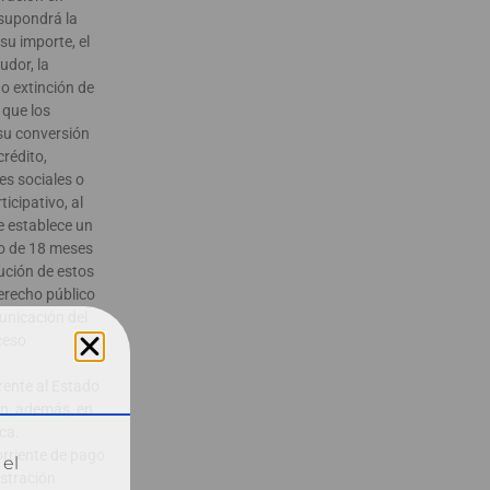
supondrá la
su importe, el
udor, la
o extinción de
 que los
su conversión
crédito,
es sociales o
icipativo, al
e establece un
o de 18 meses
ución de estos
erecho público
unicación del
oceso
rente al Estado
en, además, en
ca.
orriente de pago
 el
istración