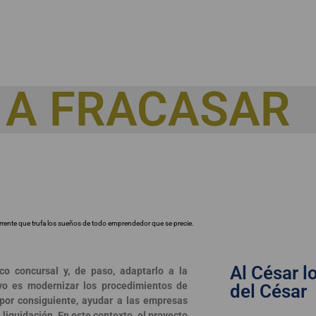
 A FRACASAR
currente que trufa los sueños de todo emprendedor que se precie.
Al César l
co concursal y, de paso, adaptarlo a la
ivo es modernizar los procedimientos de
del César
 por consiguiente, ayudar a las empresas
 liquidación. En este contexto, el proyecto