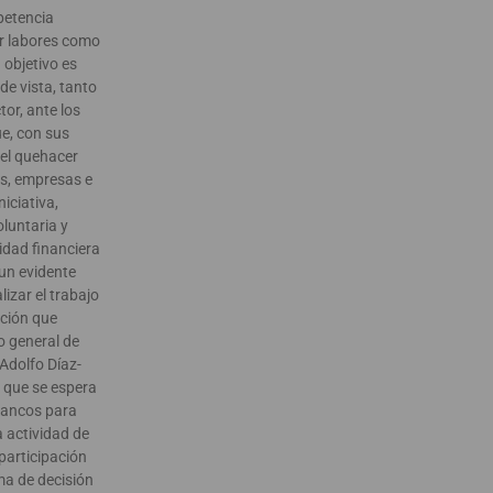
petencia
r labores como
 objetivo es
de vista, tanto
or, ante los
e, con sus
 el quehacer
os, empresas e
niciativa,
luntaria y
idad financiera
un evidente
izar el trabajo
nción que
io general de
Adolfo Díaz-
que se espera
bancos para
a actividad de
participación
ma de decisión