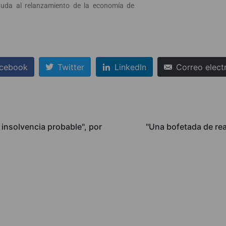
yuda al relanzamiento de la economía de
cebook
Twitter
LinkedIn
Correo elect
 insolvencia probable", por
"Una bofetada de rea