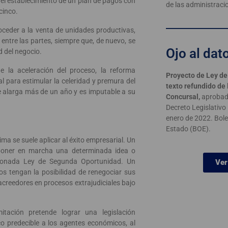
 el establecimiento de un plan de pagos con
de las administraci
cinco.
roceder a la venta de unidades productivas,
entre las partes, siempre que, de nuevo, se
Ojo al dat
 del negocio.
 la aceleración del proceso, la reforma
Proyecto de Ley de
l para estimular la celeridad y premura del
texto refundido de 
se alarga más de un año y es imputable a su
Concursal,
aprobado
Decreto Legislativo
enero de 2022. Bolet
Estado (BOE).
ma se suele aplicar al éxito empresarial. Un
poner en marcha una determinada idea o
cionada Ley de Segunda Oportunidad. Un
Ver
os tengan la posibilidad de renegociar sus
acreedores en procesos extrajudiciales bajo
itación pretende lograr una legislación
o predecible a los agentes económicos, al