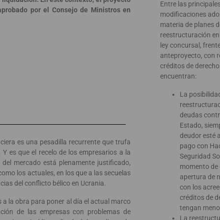
Entre las principale
aprobado por el Consejo de Ministros en
modificaciones ado
materia de planes d
reestructuración en
ley concursal, frente
anteproyecto, con r
créditos de derecho 
encuentran:
La posibilida
reestructurac
deudas contr
Estado, siemp
deudor esté a
nciera es una pesadilla recurrente que trufa
pago con Hac
Y es que el recelo de los empresarios a la
Seguridad Soc
del mercado está plenamente justificado,
momento de 
omo los actuales, en los que a las secuelas
apertura de 
ias del conflicto bélico en Ucrania.
con los acree
créditos de d
 a la obra para poner al día el actual marco
tengan meno
ración de las empresas con problemas de
La reestruct