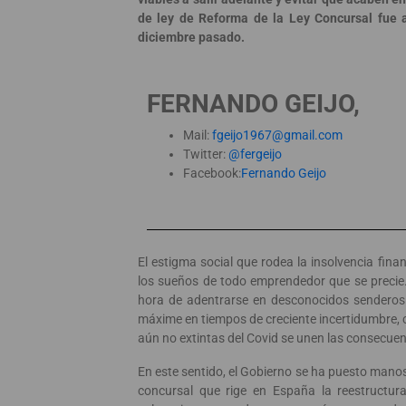
de ley de Reforma de la Ley Concursal fue 
diciembre pasado.
FERNANDO GEIJO,
Mail:
fgeijo1967@gmail.com
Twitter:
@fergeijo
Facebook:
Fernando Geijo
El estigma social que rodea la insolvencia fina
los sueños de todo emprendedor que se precie. 
hora de adentrarse en desconocidos senderos 
máxime en tiempos de creciente incertidumbre, c
aún no extintas del Covid se unen las consecuenc
En este sentido, el Gobierno se ha puesto manos
concursal que rige en España la reestructu