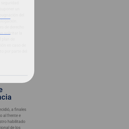
la seguridad
 suponer un
pugnación del
logación.
es de derecho
n solicitar la
l plan de
ción en caso de
o por parte del
e
ncia
idió, a finales
 al frente e
istro habilitado
ional de los