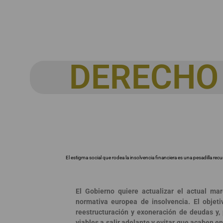
DERECHO
El estigma social que rodea la insolvencia financiera es una pesadilla re
El Gobierno quiere actualizar el actual mar
normativa europea de insolvencia. El objet
reestructuración y exoneración de deudas y,
viables a salir adelante y evitar que acaben en