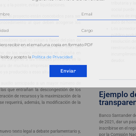
tributaria y 
 y, a la postre, evitar liquidaciones.
social puede
motivo de im
s en el proyecto están concebidos para ser
auto de homo
procedimiento al que deben acogerse los
Los acreedor
público podrá
acreedores que no votan a favor del plan de
resolución de
ero recibir en el email una copia en formato PDF
s derechos de los mismos. Con ello, las
reestructura
 uno de los males endémicos en España en
incumplimient
leído y acepto la
Política de Privacidad
 en acogerse a las medidas previstas en la
deudor.
atura de muchas empresas, que a la postre
Enviar
ño ya producido a esas alturas.
l auxilio anticipado a un mayor número de
as que entrañan la descongestión de los
Ejemplo d
beración de recursos y la maximización de la
transpare
 se requerirá, además, la modificación de la
Banco Santander dec
de 2021, dar un paso
inscribirse en el reg
 nuevo texto legal a debate parlamentario y,
por la Comisión Nac