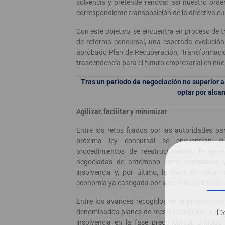
solvencia y pretende renovar así nuestro orde
correspondiente transposición de la directiva eu
Con este objetivo, se encuentra en proceso de t
de reforma concursal, una esperada evolución
aprobado Plan de Recuperación, Transformació
trascendencia para el futuro empresarial en nue
Tras un período de negociación no superior 
optar por alcan
Agilizar, facilitar y minimizar
Entre los retos fijados por las autoridades p
próxima ley concursal se encuentran la
procedimientos de reestructuración, la apu
negociadas de antemano entre acreedores y
insolvencia y, por último, la meta de tratar
economía ya castigada por las crisis anteriores.
Entre los avances recogidos en el proyecto de
Dé
denominados planes de reestructuración, que tr
insolvencia en la fase preconcursal, anticip