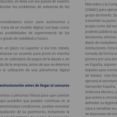
oducción, en línea con los países de nuestro
Mercados y la Com
abordar los problemas de solvencia de las
(CNMC) para ejerce
grupo de interés. Su
transmitir su punto 
procedimiento único para autónomos y
propio como del sect
rata de un modelo digital, con bajo coste,
poderes públicos qu
 posibilidades de supervivencia de las
decisiones, afectan
grado de viabilidad a futuro.
diario de ciudadan
on un plazo no superior a los tres meses,
instituciones. Esta i
 alcanzar un acuerdo para poner en marcha
tomada de forma vo
cer un calendario de pagos de la deuda o, en
pionera por una ent
ada de la empresa, antes de que se deteriore
en España, supone 
 la utilización de una plataforma digital
impulso para normal
de ‘lobista’. Una fu
ejercerá el secretar
eestructuración antes de llegar al concurso
Santander España, 
Ambrona Moreno, y 
ónomos y personas físicas para que cuenten
que anime a otros 
que posibilite que puedan continuar en el
defender su legítim
 determinadas condiciones, puedan exonerar
cara a canalizar su 
liquidación de su patrimonio, incluyendo la
en el proceso de to