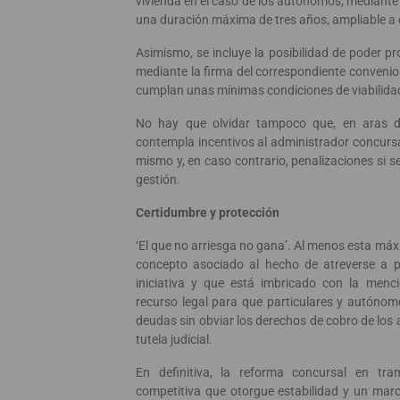
vivienda en el caso de los autónomos, mediante
una duración máxima de tres años, ampliable a 
Asimismo, se incluye la posibilidad de poder p
mediante la firma del correspondiente convenio 
cumplan unas mínimas condiciones de viabilidad
No hay que olvidar tampoco que, en aras de
contempla incentivos al administrador concursa
mismo y, en caso contrario, penalizaciones si 
gestión.
Certidumbre y protección
‘El que no arriesga no gana’. Al menos esta máxi
concepto asociado al hecho de atreverse a 
iniciativa y que está imbricado con la men
recurso legal para que particulares y autónom
deudas sin obviar los derechos de cobro de los 
tutela judicial.
En definitiva, la reforma concursal en tram
competitiva que otorgue estabilidad y un marc