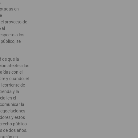
s
ptadas en
e
 el proyecto de
 al
especto a los
público, se
d de que la
ión afecte a las
aídas con el
re y cuando, el
l corriente de
ienda y la
ial en el
comunicar la
negociaciones
dores y estos
erecho público
s de dos años.
uración en