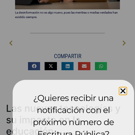
La desinformación no es algo nuevo, pues las mentiras o medias verdades han
existido siempre.
COMPARTIR
¿Quieres recibir una
Las nuevas tecnologías y
notificación con el
su impacto en la
próximo número de
educación
Escritura Pública?