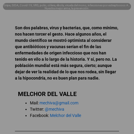
Gripe, SIDA, Covid-19, VRS, polio, cólera, ébola, viruela del mono, infecciones por estreptococo A…
Nuestra mejor arma, la prevención.
Son dos palabras, virus y bacterias, que, como mínimo,
nos hacen torcer el gesto. Hace algunos años, el
mundo científico se mostró optimista al considerar
que antibióticos y vacunas serían el fin de las
enfermedades de origen infeccioso que nos han
tenido en vilo a lo largo de la historia. Y sí, pero no. La
población mundial está más segura, cierto; aunque
dejar de ver la realidad de lo que nos rodea, sin llegar
a la hipocondría, no es buen plan para nadie.
MELCHOR DEL VALLE
Mail:
mechiva@gmail.com
Twitter:
@mechiva
Facebook:
Melchor del Valle