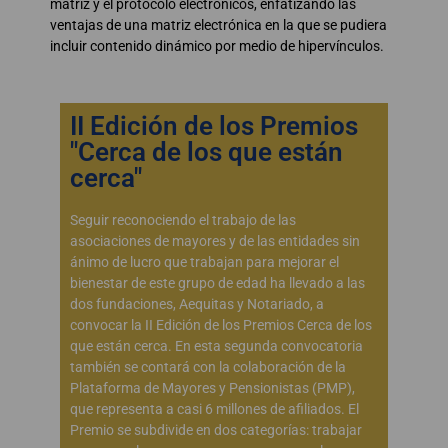
matriz y el protocolo electrónicos, enfatizando las
ventajas de una matriz electrónica en la que se pudiera
incluir contenido dinámico por medio de hipervínculos.
II Edición de los Premios
"Cerca de los que están
cerca"
Seguir reconociendo el trabajo de las
asociaciones de mayores y de las entidades sin
ánimo de lucro que trabajan para mejorar el
bienestar de este grupo de edad ha llevado a las
dos fundaciones, Aequitas y Notariado, a
convocar la II Edición de los Premios Cerca de los
que están cerca. En esta segunda convocatoria
también se contará con la colaboración de la
Plataforma de Mayores y Pensionistas (PMP),
que representa a casi 6 millones de afiliados. El
Premio se subdivide en dos categorías: trabajar