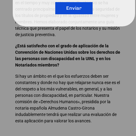
en el tiempo y muy constructiva. Su objetivo se ha
Enviar
centrado principalmente en la mejora de la seguridad de
los títulos de propiedad y en la igualdad entre mujeres y
hombres. Hemos elaborado conjuntamente una guía
técnica que presenta el papel de los notarios y su misión
de justicia preventiva.
¿Está satisfecho con el grado de aplicación de la
Convención de Naciones Unidas sobre los derechos de
las personas con discapacidad en la UINL y en los
Notariados miembros?
Si hay un ámbito en el que los esfuerzos deben ser
constantes y donde no hay que relajarse nunca ese es el
del respeto a los más vulnerables, en general, y a las
personas con discapacidad, en particular. Nuestra
comisión de «Derechos Humanos», presidida por la
notaria española Almudena Castro-Girona
indudablemente tendrá que realizar una evaluación de
esta aplicación para valorar los avances.