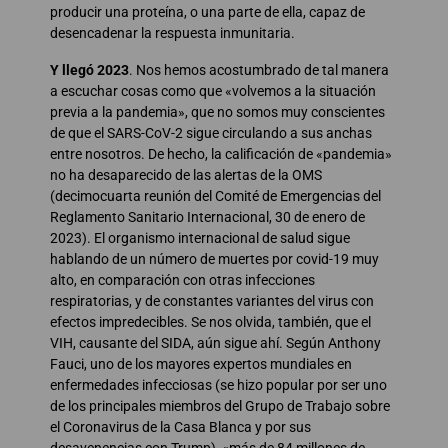
producir una proteína, o una parte de ella, capaz de
desencadenar la respuesta inmunitaria.
Y llegó 2023
. Nos hemos acostumbrado de tal manera
a escuchar cosas como que «volvemos a la situación
previa a la pandemia», que no somos muy conscientes
de que el SARS-CoV-2 sigue circulando a sus anchas
entre nosotros. De hecho, la calificación de «pandemia»
no ha desaparecido de las alertas de la OMS
(decimocuarta reunión del Comité de Emergencias del
Reglamento Sanitario Internacional, 30 de enero de
2023). El organismo internacional de salud sigue
hablando de un número de muertes por covid-19 muy
alto, en comparación con otras infecciones
respiratorias, y de constantes variantes del virus con
efectos impredecibles. Se nos olvida, también, que el
VIH, causante del SIDA, aún sigue ahí. Según Anthony
Fauci, uno de los mayores expertos mundiales en
enfermedades infecciosas (se hizo popular por ser uno
de los principales miembros del Grupo de Trabajo sobre
el Coronavirus de la Casa Blanca y por sus
desavenencias con Trump), «más de 84 millones de