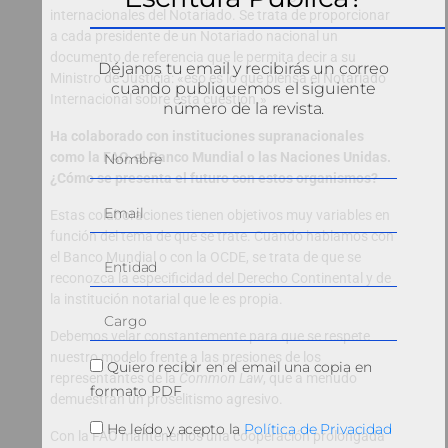
internacionales del Notariado. Se trata de proporcionar
a cada presidente de un Notariado nacional un
documento de referencia que le permita decir a su
Déjanos tu email y recibirás un correo
Ministro de Justicia: «eso es lo que piensa el Notariado
cuando publiquemos el siguiente
Internacional sobre esta cuestión.»
número de la revista.
Ha colaborado con instituciones supranacionales
como la FAO, el Banco Mundial o las Naciones Unidas.
¿Cómo se presenta el futuro con estos organismos?
Estas colaboraciones tienen objetivos muy variables en
función del tema de que se trate. Cuando hablamos con
el Banco Mundial o con la OCDE, se trata de que se
reconozca la especificidad del Derecho Continental y de
la institución notarial que le es propia.
Debemos velar constantemente para que se respete
nuestro modelo frente a las presiones de los
Quiero recibir en el email una copia en
representantes de la
Common Law
, que a menudo
formato PDF
demuestran un proselitismo agresivo.
He leído y acepto la
Política de Privacidad
Con la FAO mantenemos una cooperación prolongada