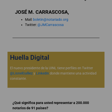
JOSÉ M. CARRASCOSA,
Mail:
boletin@notariado.org
Twitter:
@JMCarrascosa
Huella Digital
El nuevo presidente de la UINL tiene perfiles en Twitter
@LionelGalliez
y
Linkedin
donde mantiene una actividad
constante.
¿Qué significa para usted representar a 200.000
notarios de 91 países?