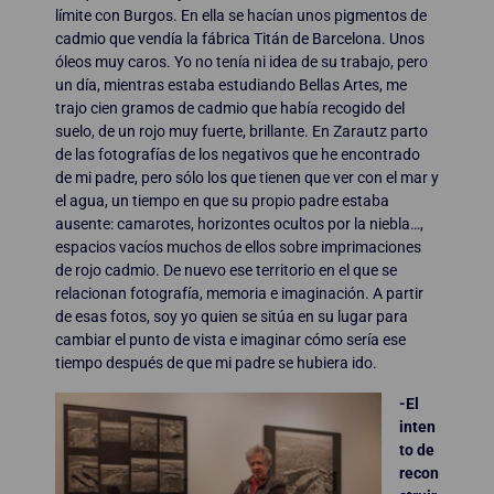
límite con Burgos. En ella se hacían unos pigmentos de
cadmio que vendía la fábrica Titán de Barcelona. Unos
óleos muy caros. Yo no tenía ni idea de su trabajo, pero
un día, mientras estaba estudiando Bellas Artes, me
trajo cien gramos de cadmio que había recogido del
suelo, de un rojo muy fuerte, brillante. En Zarautz parto
de las fotografías de los negativos que he encontrado
de mi padre, pero sólo los que tienen que ver con el mar y
el agua, un tiempo en que su propio padre estaba
ausente: camarotes, horizontes ocultos por la niebla…,
espacios vacíos muchos de ellos sobre imprimaciones
de rojo cadmio. De nuevo ese territorio en el que se
relacionan fotografía, memoria e imaginación. A partir
de esas fotos, soy yo quien se sitúa en su lugar para
cambiar el punto de vista e imaginar cómo sería ese
tiempo después de que mi padre se hubiera ido.
-El
inten
to de
recon