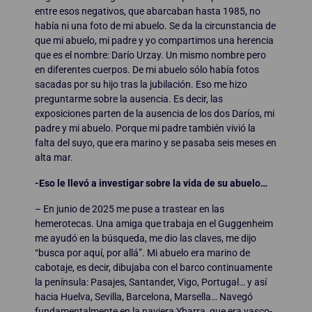
entre esos negativos, que abarcaban hasta 1985, no
había ni una foto de mi abuelo. Se da la circunstancia de
que mi abuelo, mi padre y yo compartimos una herencia
que es el nombre: Darío Urzay. Un mismo nombre pero
en diferentes cuerpos. De mi abuelo sólo había fotos
sacadas por su hijo tras la jubilación. Eso me hizo
preguntarme sobre la ausencia. Es decir, las
exposiciones parten de la ausencia de los dos Daríos, mi
padre y mi abuelo. Porque mi padre también vivió la
falta del suyo, que era marino y se pasaba seis meses en
alta mar.
-Eso le llevó a investigar sobre la vida de su abuelo…
– En junio de 2025 me puse a trastear en las
hemerotecas. Una amiga que trabaja en el Guggenheim
me ayudó en la búsqueda, me dio las claves, me dijo
“busca por aquí, por allá”. Mi abuelo era marino de
cabotaje, es decir, dibujaba con el barco continuamente
la península: Pasajes, Santander, Vigo, Portugal… y así
hacia Huelva, Sevilla, Barcelona, Marsella… Navegó
fundamentalmente en la naviera Ybarra, que era vasco-