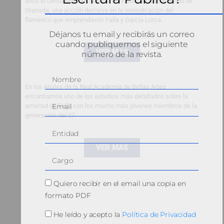
años el centenario del famoso concurso de Cante Jondo de
Granada, una acción decisiva en la reivindicación del
flamenco que emprendieron Falla y García Lorca.
Déjanos tu email y recibirás un correo
cuando publiquemos el siguiente
VER MÁS
número de la revista.
En los Anales de la Real Academia de Bellas Artes
encontramos uno de los estudios más detallados sobre la
amistad de Falla con los mucho más jóvenes miembros de la
generación del 27.
VER MÁS
Quiero recibir en el email una copia en
formato PDF
He leído y acepto la
Política de Privacidad