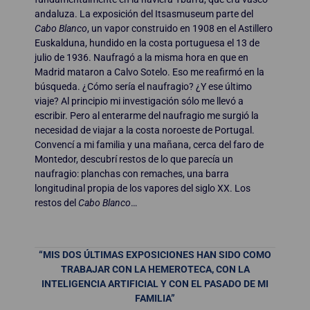
andaluza. La exposición del Itsasmuseum parte del
Cabo Blanco
, un vapor construido en 1908 en el Astillero
Euskalduna, hundido en la costa portuguesa el 13 de
julio de 1936. Naufragó a la misma hora en que en
Madrid mataron a Calvo Sotelo. Eso me reafirmó en la
búsqueda. ¿Cómo sería el naufragio? ¿Y ese último
viaje? Al principio mi investigación sólo me llevó a
escribir. Pero al enterarme del naufragio me surgió la
necesidad de viajar a la costa noroeste de Portugal.
Convencí a mi familia y una mañana, cerca del faro de
Montedor, descubrí restos de lo que parecía un
naufragio: planchas con remaches, una barra
longitudinal propia de los vapores del siglo XX. Los
restos del
Cabo Blanco
…
“MIS DOS ÚLTIMAS EXPOSICIONES HAN SIDO COMO
TRABAJAR CON LA HEMEROTECA, CON LA
INTELIGENCIA ARTIFICIAL Y CON EL PASADO DE MI
FAMILIA”