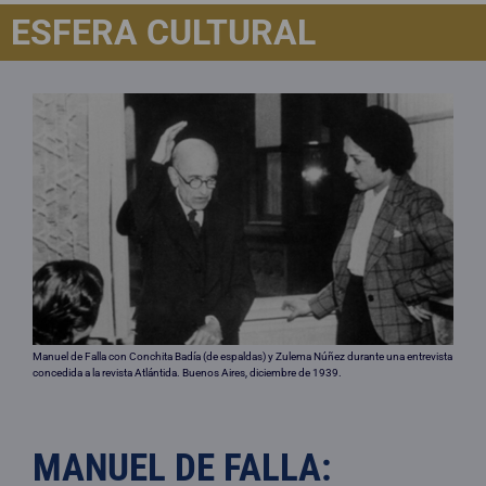
ESFERA CULTURAL
Manuel de Falla con Conchita Badía (de espaldas) y Zulema Núñez durante una entrevista
concedida a la revista Atlántida. Buenos Aires, diciembre de 1939.
MANUEL DE FALLA: