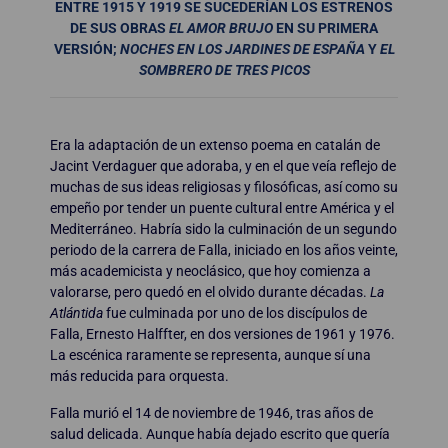
ENTRE 1915 Y 1919 SE SUCEDERÍAN LOS ESTRENOS
DE SUS OBRAS
EL AMOR BRUJO
EN SU PRIMERA
VERSIÓN;
NOCHES EN LOS JARDINES DE ESPAÑA
Y
EL
SOMBRERO DE TRES PICOS
Era la adaptación de un extenso poema en catalán de
Jacint Verdaguer que adoraba, y en el que veía reflejo de
muchas de sus ideas religiosas y filosóficas, así como su
empeño por tender un puente cultural entre América y el
Mediterráneo. Habría sido la culminación de un segundo
periodo de la carrera de Falla, iniciado en los años veinte,
más academicista y neoclásico, que hoy comienza a
valorarse, pero quedó en el olvido durante décadas.
La
Atlántida
fue culminada por uno de los discípulos de
Falla, Ernesto Halffter, en dos versiones de 1961 y 1976.
La escénica raramente se representa, aunque sí una
más reducida para orquesta.
Falla murió el 14 de noviembre de 1946, tras años de
salud delicada. Aunque había dejado escrito que quería