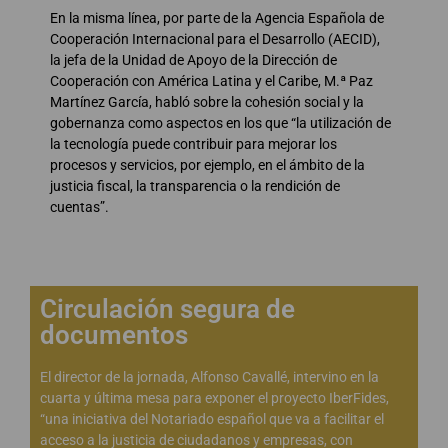
En la misma línea, por parte de la Agencia Española de
Cooperación Internacional para el Desarrollo (AECID),
la jefa de la Unidad de Apoyo de la Dirección de
Cooperación con América Latina y el Caribe, M.ª Paz
Martínez García, habló sobre la cohesión social y la
gobernanza como aspectos en los que “la utilización de
la tecnología puede contribuir para mejorar los
procesos y servicios, por ejemplo, en el ámbito de la
justicia fiscal, la transparencia o la rendición de
cuentas”.
Circulación segura de
documentos
El director de la jornada, Alfonso Cavallé, intervino en la
cuarta y última mesa para exponer el proyecto IberFides,
“una iniciativa del Notariado español que va a facilitar el
acceso a la justicia de ciudadanos y empresas, con