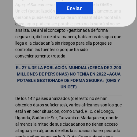
Agua, el Saneamiento y la Higiene
(JMP) de la OMS y
Enviar
Unicef (actualización de julio de 2023). Obviamente, una
persona puede estar cerca de un manantial de montaña
cuya agua pudiera ser potable, pero no lo sabrá si no se
analiza. De ahí el concepto «gestionada de forma
segura» o, dicho de otra manera, hablamos de agua que
llega a la ciudadanía sin riesgos para ella porque se
controlan las fuentes o porque ha sido
convenientemente tratada.
EL 27 % DE LA POBLACIÓN MUNDIAL (CERCA DE 2.200
MILLONES DE PERSONAS) NO TENÍA EN 2022 «AGUA
POTABLE GESTIONADA DE FORMA SEGURA» (OMS Y
UNICEF)
De los 142 países analizados (del resto no se han
obtenido datos suficientes), varios africanos son los que
están en peor situación, como Chad, R. D. del Congo,
Uganda, Sudán de Sur, Tanzania o Madagascar, donde
al menos la mitad de sus ciudadanos no tienen acceso
al agua y en algunos de ellos la situación ha empeorado
con los años, como en la R. D. del Congo, donde han