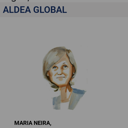
higiene», por María Neira
ALDEA GLOBAL
MARIA NEIRA,