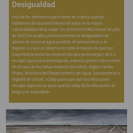
Desigualdad
Uno de los elementos para tener en cuenta cuando
hablamos de abastecimiento de agua es la mayor
vulnerabilidad de la mujer. En el informe ONU-Unicef de julio
de 2023 se analiza profundamente la desigualdad de
género en torno al agua potable, el saneamiento y la
higiene. Lo que se observa en todo el mundo es que son
mayoritariamente las mujeres las que se encargan de ir a
recoger agua para los hogares, aspecto que es más notorio
en el caso de las niñas respecto los niños. Según Cecilia
Sharp, directora del Departamento de Agua, Saneamiento e
Higiene de Unicef, «Cada paso que dan las niñas para
recoger agua es un paso que las aleja de la educación, el
juego y la seguridad».