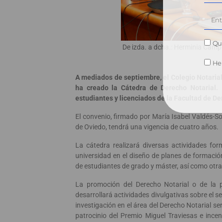
Qui
De izda. a dcha.: Herminia Campu
He 
A mediados de septiembre, el Colegio Notarial 
ha creado la Cátedra de Derecho Notarial. 
estudiantes y licenciados de la Facultad de De
El convenio, firmado por María Isabel Valdés-Sol
de Oviedo, tendrá una vigencia de cuatro años.
La cátedra realizará diversas actividades for
universidad en el diseño de planes de formació
de estudiantes de grado y máster, así como ot
La promoción del Derecho Notarial o de la 
desarrollará actividades divulgativas sobre el s
investigación en el área del Derecho Notarial s
patrocinio del Premio Miguel Traviesas e ince