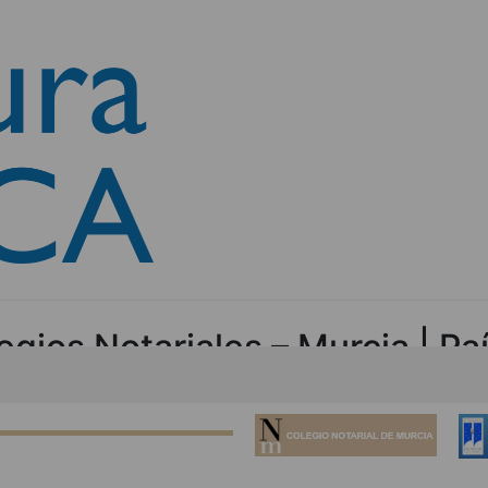
egios Notariales – Murcia | Pa
O