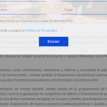
ero recibir en el email una copia en formato PDF
zano, Ignacio Villaverde, María Isabel Valdés-Solís y Javier G. Fernánde
leído y acepto la
Política de Privacidad
de Asturias y la Universidad de Oviedo suscribieron un convenio en vir
Enviar
Este departamento nace con el propósito de fomentar, impulsar y d
recho, la formación específica en este campo.
ís, decana de Colegio Notarial de Asturias, e Ignacio Villaverde, rector d
mativas, como conferencias, seminarios y talleres; y contempla la part
n de interés común. Incluye también la financiación de prácticas exter
ras ayudas formativas para alumnos de doctorado o postdoctorales.
profesión de notario también tendrá cabida en la programación de l
ector, como la organización de congresos o la edición o financiación de p
erá otra de las cuestiones recogidas en la nueva cátedra, que integrará e
ntivará el desarrollo de nuevos proyectos mediante premios o ayudas 