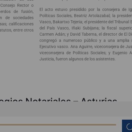
 Consejo Rector o
El acto estuvo presidido por la consejera de Ig
rdos de fusión,
Políticas Sociales, Beatriz Artolazabal; la presid
ión de sociedades
Vasco, Bakartxo Tejeria; el presidente del Tribunal 
as; calificaciones
del País Vasco, Iñaki Subijana; la fiscal superi
atutos, entre otros
Carmen Adán; y David Taberna, el director de El Di
congregó a numeroso público y a una amplia r
Ejecutivo vasco. Ana Aguirre, viceconsejera de Just
viceconsejera de Políticas Sociales; y Eugenio A
Justicia, fueron algunos de los asistentes.
egios Notariales – Asturias