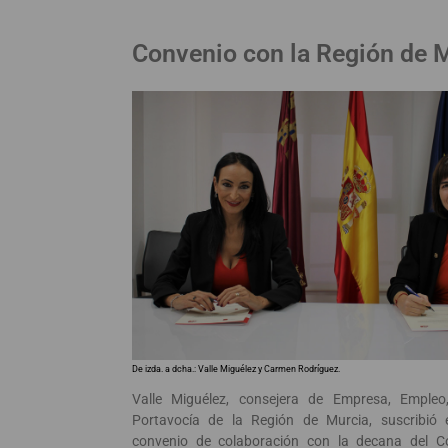
Convenio con la Región de 
De izda. a dcha.: Valle Miguélez y Carmen Rodríguez.
Valle Miguélez, consejera de Empresa, Empleo
Portavocía de la Región de Murcia, suscribió
convenio de colaboración con la decana del Co