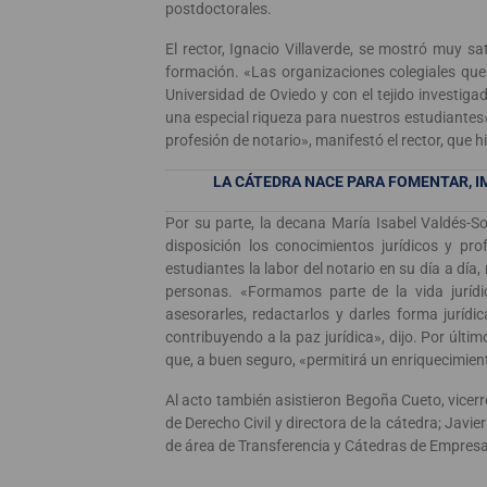
postdoctorales.
El rector, Ignacio Villaverde, se mostró muy sa
formación. «Las organizaciones colegiales que
Universidad de Oviedo y con el tejido investig
una especial riqueza para nuestros estudiantes»
profesión de notario», manifestó el rector, que 
LA CÁTEDRA NACE PARA FOMENTAR, I
Por su parte, la decana María Isabel Valdés-S
disposición los conocimientos jurídicos y pro
estudiantes la labor del notario en su día a dí
personas. «Formamos parte de la vida jurídic
asesorarles, redactarlos y darles forma jurídi
contribuyendo a la paz jurídica», dijo. Por últ
que, a buen seguro, «permitirá un enriquecimien
Al acto también asistieron Begoña Cueto, vicer
de Derecho Civil y directora de la cátedra; Javi
de área de Transferencia y Cátedras de Empresa