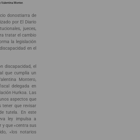
y Valentina Monter.
icio donostiarra de
izado por El Diario
ucionales, jueces,
ra tratar el cambio
orma la legislación
 discapacidad en el
n discapacidad, el
gal que cumplía un
alentina Montero,
fiscal delegada en
dación Hurkoa. Las
unos aspectos que
s tener que revisar
e tutela. En este
eva ley impulsa a
ar y que «centra sus
ido, «los notarios