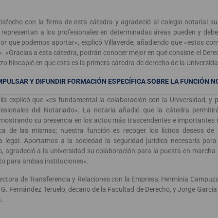
tisfecho con la firma de esta cátedra y agradeció al colegio notarial s
 representan a los profesionales en determinadas áreas pueden y debe
ador que podemos aportar», explicó Villaverde, añadiendo que «estos co
. «Gracias a esta cátedra, podrán conocer mejor en qué consiste el Derec
hizo hincapié en que esta es la primera cátedra de derecho de la Universid
MPULSAR Y DIFUNDIR FORMACIÓN ESPECÍFICA SOBRE LA FUNCIÓN N
olís explicó que «es fundamental la colaboración con la Universidad, y
fesionales del Notariado». La notaria añadió que la cátedra permitir
a, mostrando su presencia en los actos más trascendentes e importantes d
a de las mismas; nuestra función es recoger los lícitos deseos de 
ca legal. Aportamos a la sociedad la seguridad jurídica necesaria para
imo, agradeció a la universidad su colaboración para la puesta en marcha
to para ambas instituciones».
rectora de Transferencia y Relaciones con la Empresa; Herminia Campuza
er G. Fernández Teruelo, decano de la Facultad de Derecho, y Jorge García 
.