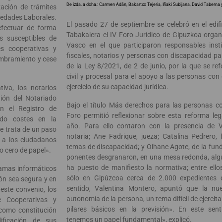
De izda. a dcha.: Carmen Adán, Bakartxo Tejeria, Iñaki Subijana, David Taberna 
zación de trámites
ciedades Laborales.
El pasado 27 de septiembre se celebró en el edif
efectuar de forma
Tabakalera el IV Foro Jurídico de Gipuzkoa organ
s susceptibles de
Vasco en el que participaron responsables instit
es cooperativas y
fiscales, notarios y personas con discapacidad pa
nombramiento y cese
de la Ley 8/2021, de 2 de junio, por la que se ref
civil y procesal para el apoyo a las personas con
ejercicio de su capacidad jurídica.
tiva, los notarios
ión del Notariado
Bajo el título Más derechos para las personas co
n el Registro de
Foro permitió reflexionar sobre esta reforma le
ndo costes en la
año. Para ello contaron con la presencia de V
Se trata de un paso
notaria; Ane Fadrique, jueza; Catalina Pedrero, 
 a los ciudadanos
temas de discapacidad; y Oihane Agote, de la fun
o cero de papel».
ponentes desgranaron, en una mesa redonda, alg
ha puesto de manifiesto la normativa; entre ello
ramas informáticos
sólo en Gipúzcoa cerca de 2.000 expedientes d
ión sea segura y en
sentido, Valentina Montero, apuntó que la nu
 este convenio, los
autonomía de la persona, un tema difícil de ejercit
de Cooperativas y
pilares básicos en la previsión». En este sent
como constitución
tenemos un papel fundamental», explicó.
ificación de sus