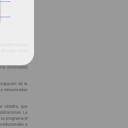
z
tud del cual se
ifundir, entre
e la Universidad
icipación de la
nas remuneradas
a cátedra, que
ublicaciones. La
n su programa el
predoctorales o