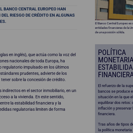
EL BANCO CENTRAL EUROPEO HAN
N DEL RIESGO DE CRÉDITO EN ALGUNAS
ES.
El Banco Central Europeo es 
entidades financieras de la 
de una posición sólida.
POLÍTICA
glas en inglés), que actúa como la voz del
MONETARIA
iones nacionales de toda Europa, ha
ESTABILID
o regulatorio impulsado en los últimos
FINANCIER
stándares prudentes, advierte de los
 tener sobre la concesión de crédito.
El refuerzo de la sup
indirectos en el sector inmobiliario, en un
bancos se produce e
ceso a la vivienda. En este sentido,
situación en la que 
equilibrar dos retos: 
ntre la estabilidad financiera y la
inflación y preservar 
edidas regulatorias limiten de forma
financiera.
Tras años de tipos de
la política monetari