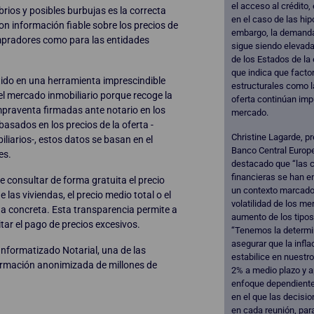
el acceso al crédito
brios y posibles burbujas es la correcta
en el caso de las hip
con información fiable sobre los precios de
embargo, la demanda
ompradores como para las entidades
sigue siendo elevada
de los Estados de la 
que indica que facto
ido en una herramienta imprescindible
estructurales como 
el mercado inmobiliario porque recoge la
oferta continúan imp
praventa firmadas ante notario en los
mercado.
asados en los precios de la oferta -
Christine Lagarde, pr
liarios-, estos datos se basan en el
Banco Central Europ
es.
destacado que “las 
financieras se han e
e consultar de forma gratuita el precio
un contexto marcado 
las viviendas, el precio medio total o el
volatilidad de los me
 concreta. Esta transparencia permite a
aumento de los tipos
tar el pago de precios excesivos.
“Tenemos la determi
asegurar que la infla
Informatizado Notarial, una de las
estabilice en nuestro
ormación anonimizada de millones de
2% a medio plazo y 
enfoque dependiente
en el que las decisi
en cada reunión, par