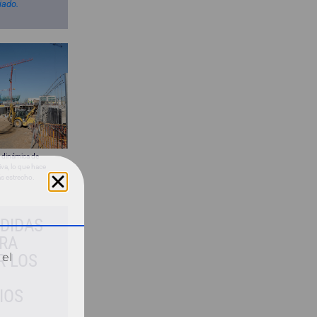
riado.
 dinámica de
iva, lo que hace
s estrecho.
DIDAS
ARA
 el
R LOS
IOS