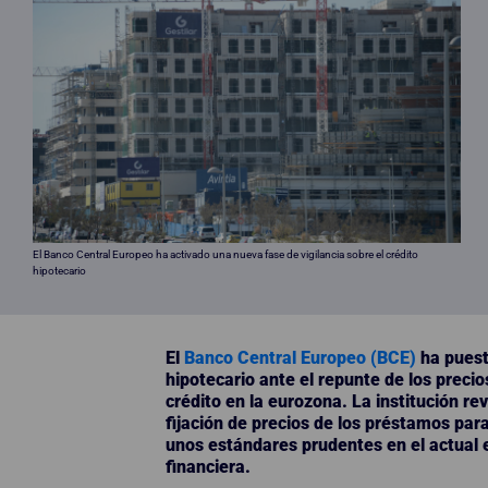
El Banco Central Europeo ha activado una nueva fase de vigilancia sobre el crédito
hipotecario
El
Banco Central Europeo (BCE)
ha puest
hipotecario ante el repunte de los precios
crédito en la eurozona. La institución re
fijación de precios de los préstamos pa
unos estándares prudentes en el actual 
financiera.