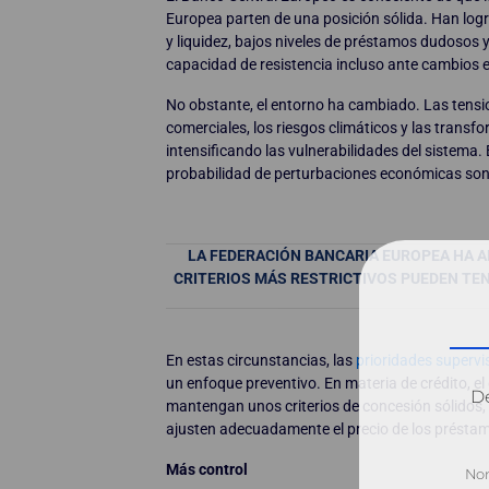
Europea parten de una posición sólida. Han log
y liquidez, bajos niveles de préstamos dudosos
capacidad de resistencia incluso ante cambios en
No obstante, el entorno ha cambiado. Las tensio
comerciales, los riesgos climáticos y las tran
intensificando las vulnerabilidades del sistema. E
probabilidad de perturbaciones económicas son
LA FEDERACIÓN BANCARIA EUROPEA HA A
CRITERIOS MÁS RESTRICTIVOS PUEDEN TEN
En estas circunstancias, las
prioridades supervi
un enfoque preventivo. En materia de crédito, el
Dé
mantengan unos criterios de concesión sólidos, 
ajusten adecuadamente el precio de los préstam
Más control