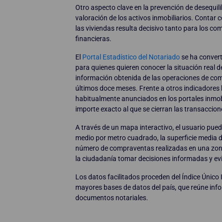
Otro aspecto clave en la prevención de desequili
valoración de los activos inmobiliarios. Contar 
las viviendas resulta decisivo tanto para los c
financieras.
El
Portal Estadístico del Notariado
se ha convert
para quienes quieren conocer la situación real d
información obtenida de las operaciones de com
últimos doce meses. Frente a otros indicadores b
habitualmente anunciados en los portales inmobi
importe exacto al que se cierran las transaccion
A través de un mapa interactivo, el usuario pued
medio por metro cuadrado, la superficie media de 
número de compraventas realizadas en una zona
la ciudadanía tomar decisiones informadas y evi
Los datos facilitados proceden del Índice Único 
mayores bases de datos del país, que reúne inf
documentos notariales.