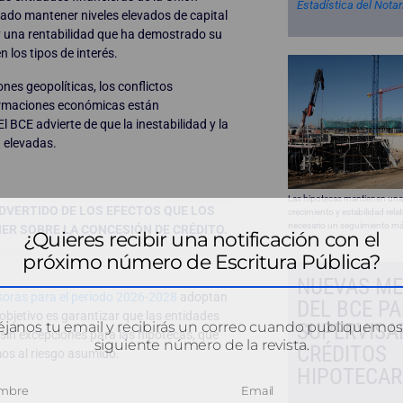
Estadística del Nota
rado mantener niveles elevados de capital
 y una rentabilidad que ha demostrado su
 los tipos de interés.
nes geopolíticas, los conflictos
sformaciones económicas están
l BCE advierte de que la inestabilidad y la
 elevadas.
Las hipotecas mantienen una
DVERTIDO DE LOS EFECTOS QUE LOS
crecimiento y estabilidad relat
necesario un seguimiento má
ER SOBRE LA CONCESIÓN DE CRÉDITO.
¿Quieres recibir una notificación con el
próximo número de Escritura Pública?
NUEVAS ME
soras para el periodo 2026-2028
adoptan
DEL BCE P
 objetivo es garantizar que las entidades
janos tu email y recibirás un correo cuando publiquemos
SUPERVISA
sin excepciones para las hipotecas, que
siguiente número de la revista.
CRÉDITOS
os al riesgo asumido.
HIPOTECAR