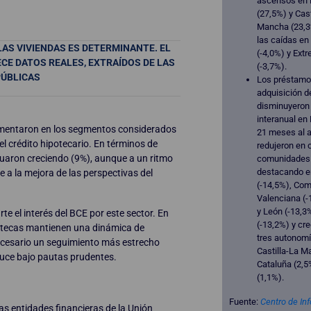
ascensos en 
(27,5%) y Cast
Mancha (23,3
las caídas en
LAS VIVIENDAS ES DETERMINANTE. EL
(-4,0%) y Ext
CE DATOS REALES, EXTRAÍDOS DE LAS
(-3,7%).
PÚBLICAS
Los préstamo
adquisición d
disminuyeron
interanual en
umentaron en los segmentos considerados
21 meses al a
l crédito hipotecario. En términos de
redujeron en 
uaron creciendo (9%), aunque a un ritmo
comunidades
destacando e
 a la mejora de las perspectivas del
(-14,5%), Co
Valenciana (-1
y León (-13,3
e el interés del BCE por este sector. En
(-13,2%) y cre
potecas mantienen una dinámica de
tres autonomí
 necesario un seguimiento más estrecho
Castilla-La M
duce bajo pautas prudentes.
Cataluña (2,5
(1,1%).
Fuente:
Centro de In
as entidades financieras de la Unión