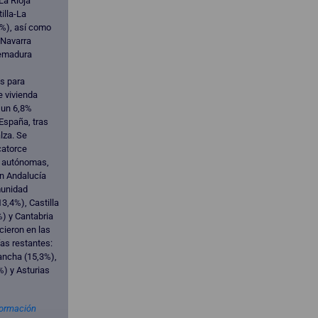
La Rioja
illa-La
%), así como
 Navarra
remadura
s para
e vivienda
 un 6,8%
 España, tras
lza. Se
catorce
 autónomas,
n Andalucía
munidad
3,4%), Castilla
%) y Cantabria
cieron en las
as restantes:
ancha (15,3%),
%) y Asturias
formación