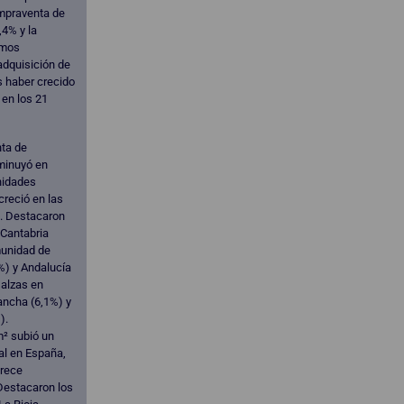
ompraventa de
,4% y la
amos
adquisición de
s haber crecido
en los 21
ta de
minuyó en
nidades
reció en las
. Destacaron
 Cantabria
munidad de
%) y Andalucía
 alzas en
ancha (6,1%) y
).
m² subió un
al en España,
trece
Destacaron los