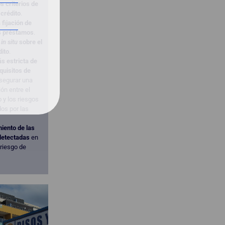
s criterios de
crédito
.
 fijación de
os préstamos
.
s
in situ
sobre el
dito
.
s estricta de
quisitos de
segurar una
ón entre el
o y los riesgos
os por las
iento de las
detectadas
en
 riesgo de