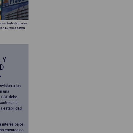
consciente de que las
Unión Europea parten
 Y
AD
A
ervisión a los
n una
el BCE debe
controlar la
la estabilidad
 interés bajos,
a ha encarecido