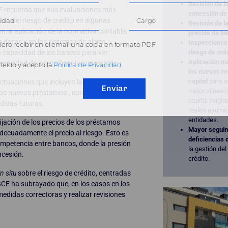
Revisión de lo
BCE recuerda que sus evaluaciones más
concesión de 
tión del riesgo de crédito en algunas
Revisión de la
n la aplicación de la normativa contable,
precios de l
os datos y en los sistemas de alerta
Inspeccione
ero recibir en el email una copia en formato PDF
riesgo de cré
a capacidad de los bancos para ver
Aplicación má
ecesidad de intensificar la supervisión.
leído y acepto la
Política de Privacidad
los nuevos re
capital
para a
ctuaciones que incluyen la revisión de las
Enviar
mejor alineaci
los nuevos préstamos-, con el objetivo de
capital exigid
didas futuras.
reales asumid
entidades.
ijación de los precios de los préstamos
Mayor seguim
adecuadamente el precio al riesgo. Esto es
deficiencias 
mpetencia entre bancos, donde la presión
la gestión del
ncesión.
crédito.
in situ
sobre el riesgo de crédito, centradas
BCE ha subrayado que, en los casos en los
edidas correctoras y realizar revisiones