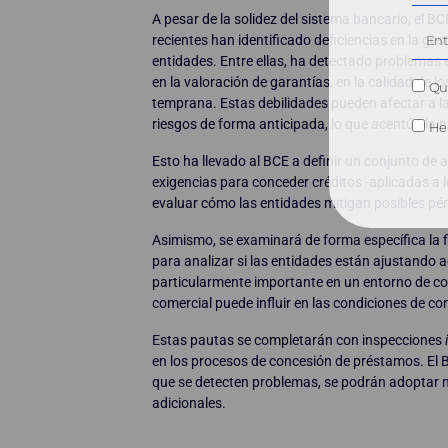
A pesar de la solidez del sistema bancario, el 
recientes han identificado deficiencias en la ges
entidades. Entre ellas, ha detectado problemas e
en la valoración de garantías, en la calidad de l
Qui
temprana. Estas debilidades pueden afectar a l
riesgos de forma anticipada, lo que acentúa la n
He 
Esto ha llevado al BCE a definir un conjunto de a
exigencias para conceder créditos -aplicadas a 
evaluar cómo las entidades mitigan posibles pér
Asimismo, se examinará de forma específica la f
para analizar si las entidades están ajustando 
particularmente importante en un entorno de co
comercial puede influir en las condiciones de co
Estas pautas se completarán con inspecciones
en los procesos de concesión de préstamos. El 
que se detecten problemas, se podrán adoptar m
adicionales.