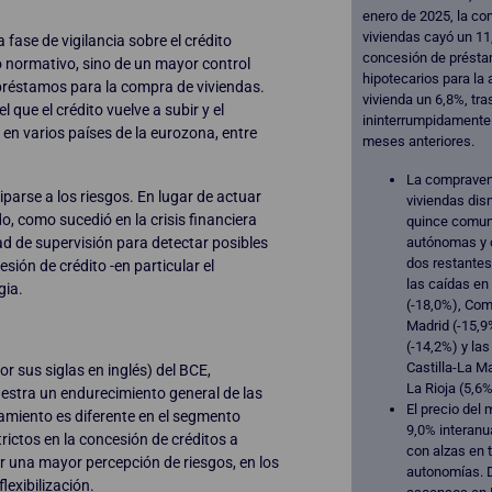
enero de 2025, la c
viviendas cayó un 11
fase de vigilancia sobre el crédito
concesión de prést
o normativo, sino de un mayor control
hipotecarios para la 
préstamos para la compra de viviendas.
vivienda un 6,8%, tra
que el crédito vuelve a subir y el
ininterrumpidamente 
en varios países de la eurozona, entre
meses anteriores.
La compraven
iparse a los riesgos. En lugar de actuar
viviendas dis
o, como sucedió en la crisis financiera
quince comu
d de supervisión para detectar posibles
autónomas y c
dos restantes
ión de crédito -en particular el
las caídas en
gia.
(-18,0%), Co
Madrid (-15,9
(-14,2%) y las
Castilla-La M
r sus siglas en inglés) del BCE,
La Rioja (5,6%
estra un endurecimiento general de las
El precio del 
amiento es diferente en el segmento
9,0% interanu
rictos en la concesión de créditos a
con alzas en 
 una mayor percepción de riesgos, en los
autonomías. 
lexibilización.