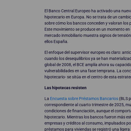
El Banco Central Europeo ha activado una nueva 
hipotecario en Europa. No se trata de un cambi
sobre cómo los bancos conceden y valoran los 
Este movimiento se produce en un momento en el 
mercado inmobiliario muestra signos de tensión 
ellos España.
El enfoque del supervisor europeo es claro: antic
cuando los desequilibrios ya se han materializad
global de 2008, el BCE amplía ahora su capacida
vulnerabilidades en una fase temprana. La conces
hipotecario- se sitúa en el centro de esta estrate
Las hipotecas resisten
La
Encuesta sobre Préstamos Bancarios
(BLS po
correspondiente al cuarto trimestre de 2025, mu
condiciones de financiación, aunque el comport
hipotecario. Mientras los bancos fueron más est
empresas y créditos al consumo, impulsados por
préstamos para viviendas se registró una ligera f