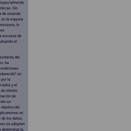
, especialmente
otecas. Sin
 de vivienda
 en la mayoría
eurozona, lo
res
la escasez de
ulsando el
esidenta del
eo, ha
condiciones
ndurecido” en
por la
rcados y el
 de interés.
nación de
ción se
 objetivo del
aplicaremos un
 de los datos,
ones se adoptan
a determinar la