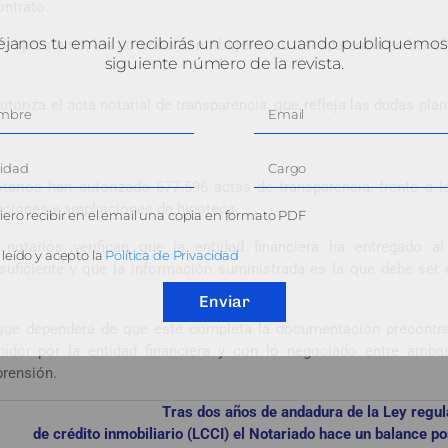
ontrato.
janos tu email y recibirás un correo cuando publiquemos
 del préstamo, los notarios contribuyen a su transparencia en benef
siguiente número de la revista.
autoriza el acta notarial de transparencia, que refleja las dudas pla
otarios han autorizado 677.596 actas de transparencia, frente a
aciones y ampliaciones de hipoteca.
ero recibir en el email una copia en formato PDF
 notarios verifican que la entidad financiera ha entregado a
leído y acepto la
Política de Privacidad
ficiente y que la información suministrada es la que debe ser e
Enviar
o que dependerá de que esté completa la documentación precontra
idor por la entidad financiera y con lo negociado entre ambas
rensión.
Tras dos años de andadura de la Ley regul
de crédito inmobiliario (LCCI) el Notariado hace un balance po