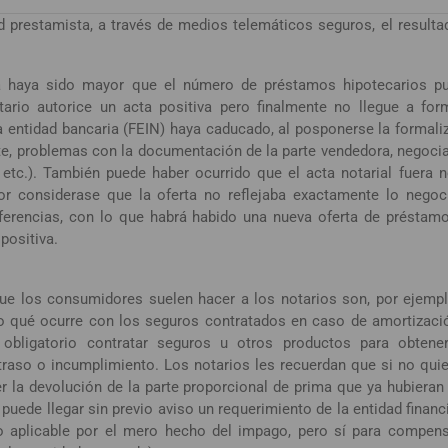
d prestamista, a través de medios telemáticos seguros, el resulta
a haya sido mayor que el número de préstamos hipotecarios pu
ario autorice un acta positiva pero finalmente no llegue a for
 la entidad bancaria (FEIN) haya caducado, al posponerse la formali
nte, problemas con la documentación de la parte vendedora, negoci
etc.). También puede haber ocurrido que el acta notarial fuera n
or considerase que la oferta no reflejaba exactamente lo negoc
iferencias, con lo que habrá habido una nueva oferta de préstamo
positiva.
e los consumidores suelen hacer a los notarios son, por ejempl
o qué ocurre con los seguros contratados en caso de amortizació
 obligatorio contratar seguros u otros productos para obten
aso o incumplimiento. Los notarios les recuerdan que si no quie
r la devolución de la parte proporcional de prima que ya hubiera
 puede llegar sin previo aviso un requerimiento de la entidad fina
 aplicable por el mero hecho del impago, pero sí para compen