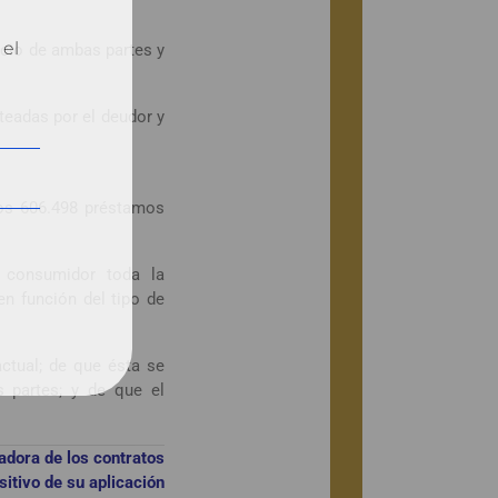
 el
icio de ambas partes y
nteadas por el deudor y
 los 606.498 préstamos
l consumidor toda la
n función del tipo de
ctual; de que ésta se
 partes; y de que el
adora de los contratos
sitivo de su aplicación