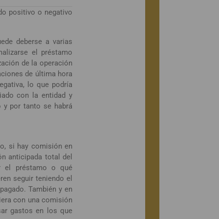
do positivo o negativo
ede deberse a varias
malizarse el préstamo
zación de la operación
aciones de última hora
egativa, lo que podría
iado con la entidad y
 y por tanto se habrá
o, si hay comisión en
n anticipada total del
er el préstamo o qué
ren seguir teniendo el
n pagado. También y en
nciera con una comisión
sar gastos en los que