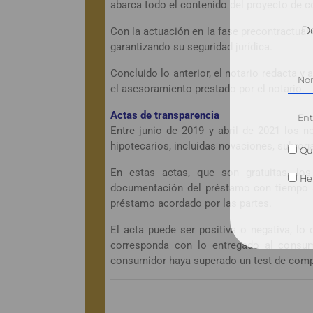
abarca todo el contenido del proyecto de c
Dé
Con la actuación en la fase precontractual
garantizando su seguridad jurídica.
Concluido lo anterior, el notario redacta y 
el asesoramiento prestado por el notario.
Actas de transparencia
Entre junio de 2019 y abril de 2021 los n
hipotecarios, incluidas novaciones, subrog
Qui
En estas actas, que son gratuitas, los
He 
documentación del préstamo con tiempo su
préstamo acordado por las partes.
El acta puede ser positiva o negativa, l
corresponda con lo entregado al consum
consumidor haya superado un test de comp