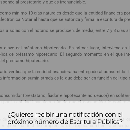
sponde al prestatario y que es irrenunciable.
r como mínimo 10 días naturales desde que la entidad financiera p
Electrónica Notarial hasta que se autoriza y firma la escritura de p
s a solas con el notario se producen, de media, entre 7 y 3 días an
clave del préstamo hipotecario. En primer lugar, interviene en l
ública de préstamo hipotecario. El segundo momento en el que inte
 del préstamo hipotecario.
otario verifica que la entidad financiera ha entregado al consumido
la información suministrada es la que debe ser en función del tip
consumidor (prestatario, fiador e hipotecante no deudor) en solitar
 por la entidad financiera a fin de que el consumidor le confirm
¿Quieres recibir una notificación con el
do de la documentación precontractual, responde a las preguntas qu
próximo número de Escritura Pública?
r responde un test de comprensión. La explicación tiene que ser jur