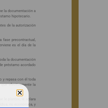
one la documentación a
réstamo hipotecario.
tes de la autorización
a fase precontractual,
rviene es el día de la
r toda la documentación
o de préstamo acordado
io y repasa con él toda
e que efectivamente la
e le plantee, le aclara
ídica, no económica, y