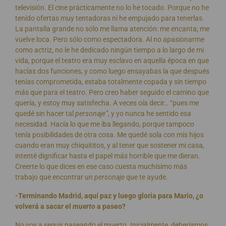
televisión. El cine prácticamente no lo he tocado. Porque no he
tenido ofertas muy tentadoras ni he empujado para tenerlas.
La pantalla grande no sólo me llama atención: me encanta; me
vuelve loca. Pero sólo como espectadora. Al no apasionarme
como actriz, no le he dedicado ningún tiempo a lo largo de mi
vida, porque el teatro era muy esclavo en aquella época en que
hacías dos funciones, y como luego ensayabas la que después
tenías comprometida, estaba totalmente copada y sin tiempo
más que para el teatro. Pero creo haber seguido el camino que
quería, y estoy muy satisfecha. A veces oía decir… “pues me
quedé sin hacer tal
personaje”
, y yo nunca he sentido esa
necesidad. Hacía lo que me iba llegando, porque tampoco
tenía posibilidades de otra cosa. Me quedé sola con mis hijos
cuando eran muy chiquititos, y al tener que sostener mi casa,
intenté dignificar hasta el papel más horrible que me dieran.
Creerte lo que dices en ese caso cuesta muchísimo más
trabajo que encontrar un
personaje
que te ayude.
-Terminando Madrid, aquí paz y luego gloria para Mario, ¿o
volverá a sacar el
muerto
a paseo?
No voy a seguir paseando el muerto. Inicialmente, deberíamos