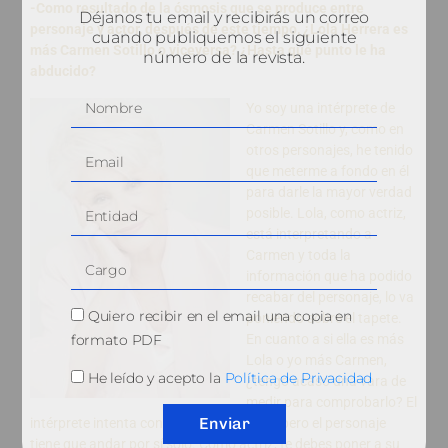
-Como resultado de la ósmosis que se produce entre
Déjanos tu email y recibirás un correo
personaje y actor, después de este tiempo, ¿Lola Herrera es
cuando publiquemos el siguiente
más Carmen Sotillo o viceversa? ¿Hasta qué punto le ha
número de la revista.
abducido?
Yo soy una intérprete de
Carmen Sotillo y, como en
otros personajes, he tenido
que meterme a fondo en él
para darle la mayor verdad
posible. Lola, como actriz,
está interpretando a
Carmen y toda la
información que ha podido
recabar del personaje, lo va
Quiero recibir en el email una copia en
poniendo sobre el tapete.
formato PDF
En cuanto a si ella es más
Lola o yo más Carmen,
He leído y acepto la
Política de Privacidad
¿tengo acaso una vara de
medir para comprobarlo? El
Enviar
intérprete intenta controlar al personaje, pero el personaje
tiene que andar por sí solo. Como actriz, te debes poner a su