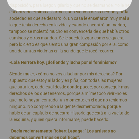
disposición, para luego vigilarlo y que no se desmande. Yo le he
encontrado el alma a Carmen, una víctima de su tiempo y de la
sociedad en que se desarrolló. En casa le enseñaron muy mal a
lo que tenía derecho en la vida, y cuando encontró un marido,
tampoco se molestó mucho en convencerla de que había otros
caminos y otros mundos. Se le puede juzgar como se quiera,
pero lo cierto es que siento una gran compasión por ella, como
una de tantas víctimas en la senda que le tocó recorrer.
-Lola Herrera hoy, ¿defiende y lucha por el feminismo?
Siendo mujer, ¿cómo no voy a luchar por mis derechos? Por
supuesto que estoy al lado y en piña, con todas las mujeres
que batallan, cada cual desde donde puede, por conseguir más
derechos de los que tenemos, porque a mí me tocó vivir -no es
que me lo hayan contado- un momento en el que no teníamos
ninguno. No comprendo a la gente desmemoriada, porque
hablo de un capítulo de nuestra Historia que está a la vuelta de
la esquina, y quien quiera informarse, puede hacerlo.
-Decía recientemente Robert Lepage: “Los artistas no
debemos convertirnos en políticos”.