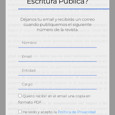
Escritura Pública?
indemnización en el 46% de los casos; los mediadores (agentes
o corredores) de seguros en el 33% de las ocasiones; y los
propios asegurados en el 21% restante de los casos.
Déjanos tu email y recibirás un correo
cuando publiquemos el siguiente
¿Cuánto tiempo tarda el Consorcio en enviar una respuesta?
número de la revista.
Según el mismo CCS, “en el caso de la erupción inicial del
volcán y de acuerdo con la experiencia en siniestros con miles
de afectados, podría tener gestionadas todas las solicitudes
de indemnización en un plazo máximo de cuatro meses”.
¿Qué pasa con los daños que no sean materiales
? También
están cubiertos, por ejemplo, la pérdida de los alquileres de los
propietarios de inmuebles, los gastos de alojamiento derivados
de la inhabitabilidad de la vivienda o de desplazamientos y la
pérdida de ingresos por la paralización de establecimientos
comerciales. Desde ADICAE insisten en la importancia de la
justificación documental de cada afección y gasto en que se
incurra a causa de la erupción.
Quiero recibir en el email una copia en
formato PDF
¿Es compatible recibir la compensación del seguro y las
ayudas estatales?
Las ayudas públicas sí son compatibles
He leído y acepto la
Política de Privacidad
con las indemnizaciones del seguro, siempre que, sumado el