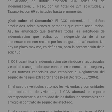
de Aridane, de donde proceden 934 solicitudes de
indemnización; El Paso, con un total de 271 solicitudes; y
Tazacorte, con 69 solicitudes hasta el momento.
¿Qué cubre el Consorcio?
El CCS indemniza los daños
producidos sobre bienes y personas que estén asegurados.
Así, ha anunciado que tramitará todas las solicitudes de
indemnización que reciba, con independencia de si se
presentan o no con retraso por los asegurados afectados. No
hay un plazo máximo, en definitiva, para la presentación de la
solicitud.
El CCS cuantifica la indemnización ateniéndose a las cláusulas
y capitales asegurados que consten en el contrato de seguro y
a las normas especiales que establece el Reglamento del
seguro de riesgos extraordinarios (Real Decreto 300/2004).
En el caso de vehículos automóviles, viviendas y comunidades
de propietarios de viviendas, el CCS abonará el importe
correspondiente a la totalidad de los daños indemnizables con
arreglo al contrato de seguro del afectado.
En el supuesto de comercios, industrias y obras civiles, el CCS