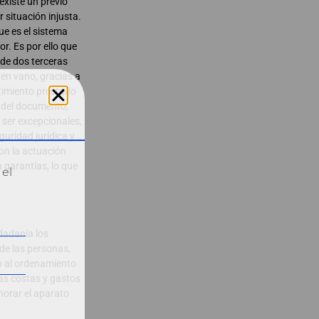
existe un previo
r situación injusta.
ue es el sistema
r. Es por ello que
 de dos terceras
 en vano, gracias a
timiento prestado
n del documento,
 ser excepcionales,
guridad jurídica y
con la actuación
 garantías, lo que
 el
dadanía los
 de las personas,
to al ordenamiento
las costas y gastos
inorar el aparato