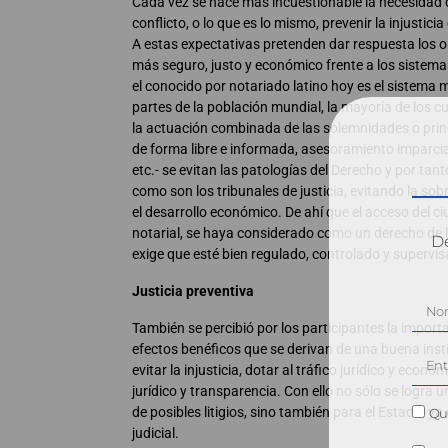
Cada vez se hace más incuestionable la necesidad de
conflicto, o lo que es lo mismo, prevenir la injustic
A estas expectativas pretenden dar respuesta los o
más seguro, justo y económico frente a los sistemas
el conocido por notariado latino hoy es el sistema
partes de la población mundial, la mayoría de los c
la actuación combinada de las solemnidades o prin
de forma libre e informada, asesoramiento imparcial
etc.- se evitan las patologías del Derecho y por ta
como son los tribunales de justicia, evitando la sobr
el desarrollo económico. De ahí que el acceso del c
notarial, se haya considerado como un derecho de la
Dé
exige que esté bien regulado, controlado y supervis
Justicia preventiva
También se percibió por los participantes la impor
efectos benéficos que se derivan de una buena instit
evitar la injusticia, dotar al tráfico jurídico y ec
jurídico y transparencia. Con ello no sólo se logra 
de posibles litigios, sino también para el Estado, ya
Qui
judicial.