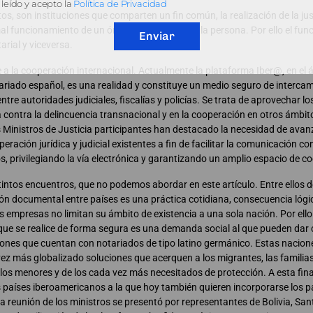
leído y acepto la
Política de Privacidad
s, son instituciones que comparten un fin común, la realización de la just
l funcionamiento de un órgano afecta a toda la persona. Por ello el fun
Enviar
arial y viceversa.
 a la cooperación internacional. Actualmente la plataforma Iber@, en el 
ariado español, es una realidad y constituye un medio seguro de interca
ntre autoridades judiciales, fiscalías y policías. Se trata de aprovechar l
contra la delincuencia transnacional y en la cooperación en otros ámbitos
s Ministros de Justicia participantes han destacado la necesidad de avanz
eración jurídica y judicial existentes a fin de facilitar la comunicación c
, privilegiando la vía electrónica y garantizando un amplio espacio de c
ntos encuentros, que no podemos abordar en este artículo. Entre ellos de
ión documental entre países es una práctica cotidiana, consecuencia lóg
s empresas no limitan su ámbito de existencia a una sola nación. Por ello f
 que se realice de forma segura es una demanda social al que pueden dar
ciones que cuentan con notariados de tipo latino germánico. Estas nacion
ez más globalizado soluciones que acerquen a los migrantes, las familia
los menores y de los cada vez más necesitados de protección. A esta fin
s países iberoamericanos a la que hoy también quieren incorporarse los pa
la reunión de los ministros se presentó por representantes de Bolivia, Sa