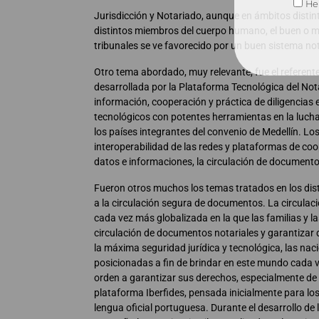
He 
Jurisdicción y Notariado, aunque en ámbitos distinto
distintos miembros del cuerpo humano, el buen o ma
tribunales se ve favorecido por un buen sistema not
Otro tema abordado, muy relevante, fue el referente
desarrollada por la Plataforma Tecnológica del Not
información, cooperación y práctica de diligencias e
tecnológicos con potentes herramientas en la lucha 
los países integrantes del convenio de Medellín. Lo
interoperabilidad de las redes y plataformas de coop
datos e informaciones, la circulación de documentos
Fueron otros muchos los temas tratados en los disti
a la circulación segura de documentos. La circulac
cada vez más globalizada en la que las familias y la
circulación de documentos notariales y garantizar
la máxima seguridad jurídica y tecnológica, las na
posicionadas a fin de brindar en este mundo cada v
orden a garantizar sus derechos, especialmente de 
plataforma Iberfides, pensada inicialmente para lo
lengua oficial portuguesa. Durante el desarrollo de 