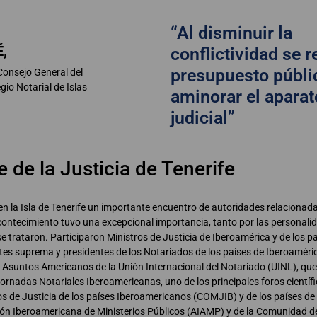
“Al disminuir la
,
conflictividad se r
presupuesto públi
Consejo General del
gio Notarial de Islas
aminorar el aparat
judicial”
 de la Justicia de Tenerife
n la Isla de Tenerife un importante encuentro de autoridades relacionadas
contecimiento tuvo una excepcional importancia, tanto por las personali
 trataron. Participaron Ministros de Justicia de Iberoamérica y de los p
rtes suprema y presidentes de los Notariados de los países de Iberoamér
e Asuntos Americanos de la Unión Internacional del Notariado (UINL), que
Jornadas Notariales Iberoamericanas, uno de los principales foros cientí
ros de Justicia de los países Iberoamericanos (COMJIB) y de los países de
ión Iberoamericana de Ministerios Públicos (AIAMP) y de la Comunidad d