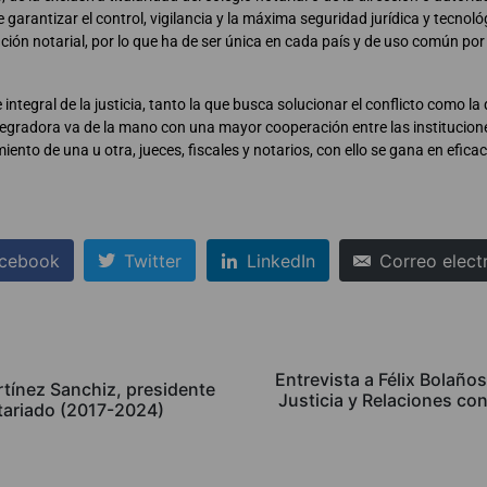
de garantizar el control, vigilancia y la máxima seguridad jurídica y tecnoló
ución notarial, por lo que ha de ser única en cada país y de uso común po
 integral de la justicia, tanto la que busca solucionar el conflicto como la
integradora va de la mano con una mayor cooperación entre las institucion
iento de una u otra, jueces, fiscales y notarios, con ello se gana en efica
cebook
Twitter
LinkedIn
Correo elect
Entrevista a Félix Bolaños
rtínez Sanchiz, presidente
Justicia y Relaciones co
tariado (2017-2024)