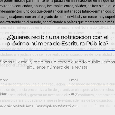
 poner medios para mantener la justicia en las relaciones en las que no 
ia evitando contiendas, abusos, incumplimientos, olvidos, delitos o cualquie
rdenamientos jurídicos que cuentan con notariados latino-germánicos, q
 anglosajones, con un alto grado de conflictividad y un coste muy superio
 más extendido en el mundo, beneficiando a países que representan a más
uales están integrados en la Unión Internacional del Notariado (UINL). No
cipios que se deben poner en juego cuando interviene un notario -consen
¿Quieres recibir una notificación con el
, control de legalidad, la redacción clara, precisa y técnica, conservació
próximo número de Escritura Pública?
nto tener que restablecer la justicia dañada acudiendo a medios que han de
ecarga de trabajo de estos, al tiempo que se garantiza la paz social, la se
iudadano a la justicia que se hace realidad en situaciones de normalidad 
 persona, que ha de disfrutar de las ventajas de este servicio público con
janos tu email y recibirás un correo cuando publiquemos
ado por el Estado.
siguiente número de la revista.
tancia de contar con una buena regulación, único modo de brindar a la ciu
ución de justicia preventiva a fin de garantizar el respeto a los derechos
onómico de seguridad, y generar un necesario clima de confianza, acatamien
un ahorro para el ciudadano, al que se le evitan, además de los disgustos, 
 que, al disminuir la conflictividad, se reduce el presupuesto público al am
ero recibir en el email una copia en formato PDF