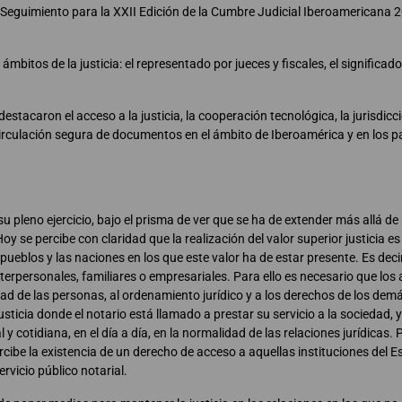
eguimiento para la XXII Edición de la Cumbre Judicial Iberoamericana 20
bitos de la justicia: el representado por jueces y fiscales, el significado
stacaron el acceso a la justicia, la cooperación tecnológica, la jurisdicci
circulación segura de documentos en el ámbito de Iberoamérica y en los p
y su pleno ejercicio, bajo el prisma de ver que se ha de extender más allá d
y se percibe con claridad que la realización del valor superior justicia e
pueblos y las naciones en los que este valor ha de estar presente. Es decir,
terpersonales, familiares o empresariales. Para ello es necesario que los
tad de las personas, al ordenamiento jurídico y a los derechos de los dem
usticia donde el notario está llamado a prestar su servicio a la sociedad, 
 cotidiana, en el día a día, en la normalidad de las relaciones jurídicas. Po
percibe la existencia de un derecho de acceso a aquellas instituciones del 
ervicio público notarial.