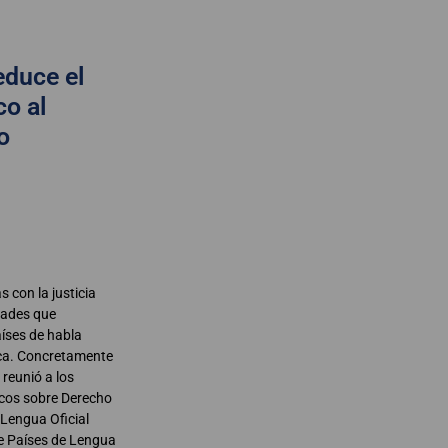
educe el
co al
o
 con la justicia
dades que
aíses de habla
ica. Concretamente
 reunió a los
ficos sobre Derecho
 Lengua Oficial
e Países de Lengua