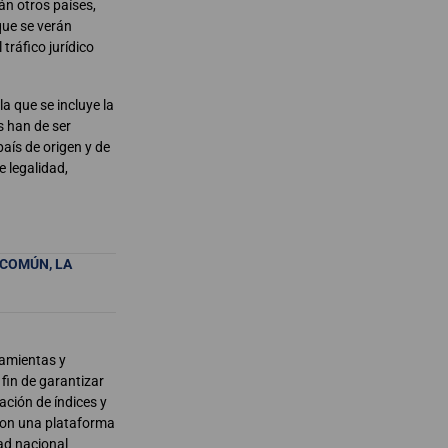
án otros países,
que se verán
tráfico jurídico
a que se incluye la
s han de ser
país de origen y de
e legalidad,
 COMÚN, LA
ramientas y
fin de garantizar
ación de índices y
 con una plataforma
dad nacional