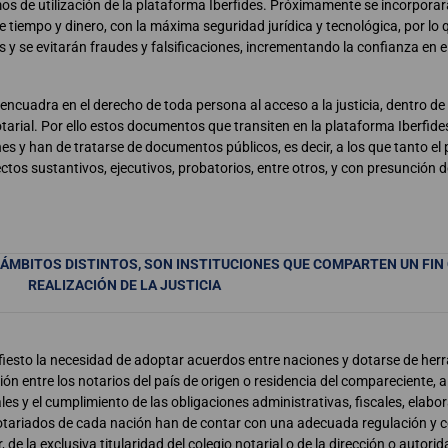
mos de utilización de la plataforma Iberfides. Próximamente se incorporar
e tiempo y dinero, con la máxima seguridad jurídica y tecnológica, por lo 
 se evitarán fraudes y falsificaciones, incrementando la confianza en el 
ncuadra en el derecho de toda persona al acceso a la justicia, dentro de l
notarial. Por ello estos documentos que transiten en la plataforma Iberfide
es y han de tratarse de documentos públicos, es decir, a los que tanto el 
tos sustantivos, ejecutivos, probatorios, entre otros, y con presunción d
 ÁMBITOS DISTINTOS, SON INSTITUCIONES QUE COMPARTEN UN FIN
REALIZACIÓN DE LA JUSTICIA
fiesto la necesidad de adoptar acuerdos entre naciones y dotarse de her
 entre los notarios del país de origen o residencia del compareciente, a 
les y el cumplimiento de las obligaciones administrativas, fiscales, elabor
s Notariados de cada nación han de contar con una adecuada regulación y
r, de la exclusiva titularidad del colegio notarial o de la dirección o autori