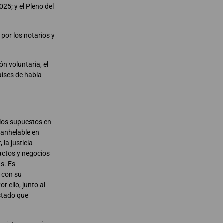
25; y el Pleno del
 por los notarios y
ón voluntaria, el
aíses de habla
e los supuestos en
s anhelable en
 la justicia
 actos y negocios
ás. Es
y con su
r ello, junto al
Estado que