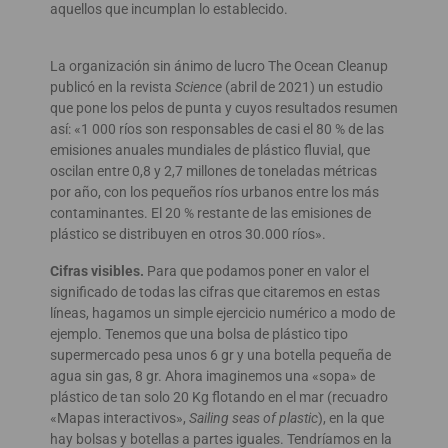
aquellos que incumplan lo establecido.
La organización sin ánimo de lucro The Ocean Cleanup
publicó en la revista
Science
(abril de 2021) un estudio
que pone los pelos de punta y cuyos resultados resumen
así: «1 000 ríos son responsables de casi el 80 % de las
emisiones anuales mundiales de plástico fluvial, que
oscilan entre 0,8 y 2,7 millones de toneladas métricas
por año, con los pequeños ríos urbanos entre los más
contaminantes. El 20 % restante de las emisiones de
plástico se distribuyen en otros 30.000 ríos».
Cifras visibles.
Para que podamos poner en valor el
significado de todas las cifras que citaremos en estas
líneas, hagamos un simple ejercicio numérico a modo de
ejemplo. Tenemos que una bolsa de plástico tipo
supermercado pesa unos 6 gr y una botella pequeña de
agua sin gas, 8 gr. Ahora imaginemos una «sopa» de
plástico de tan solo 20 Kg flotando en el mar (recuadro
«Mapas interactivos»,
Sailing seas of plastic
), en la que
hay bolsas y botellas a partes iguales. Tendríamos en la