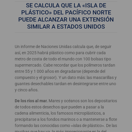
SE CALCULA QUE LA «ISLA DE
PLÁSTICO» DEL PACÍFICO NORTE
PUEDE ALCANZAR UNA EXTENSIÓN
SIMILAR A ESTADOS UNIDOS
Un informe de Naciones Unidas calcula que, de seguir
así, en 2025 habrá plástico como para cubrir cada
metro de costa de todo el mundo con 100 bolsas tipo
supermercado. Cabe recordar que los polímeros tardan
entre 55 y 1 000 años en degradarse (depende del
compuesto y el grosor). Y un dato más: las mascarillas y
guantes desechables tardan en desintegrarse entre uno
y cinco años.
De los ríos al mar.
Mares y océanos son los depositarios
de todos estos desechos que pueden a pasar a la
cadena alimenticia, los famosos microplásticos, a
precipitarse a los fondos marinos o a mantenerse a flote
formando las conocidas como «islas de plástico». De las
muchas que hay ya, la más impresionante es la del