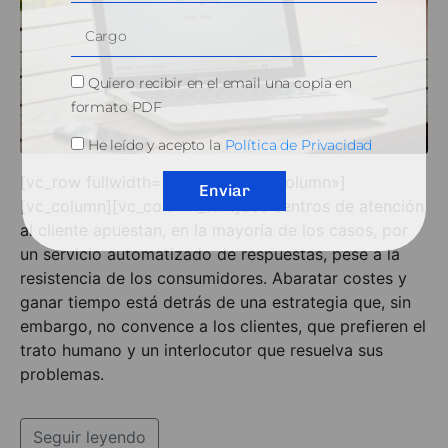
Quiero recibir en el email una copia en
formato PDF
He leído y acepto la
Política de Privacidad
[vc_row fullwidth=»has-fullwidth-column»]
Enviar
[vc_column][vc_column_text]Los centros de atención
al cliente apuestan, en la mayoría de los casos, por
un servicio automatizado de respuestas, pese a la
resistencia de los consumidores. Abaratar costes y
ganar tiempo está detrás de una estrategia que, sin
embargo, no convence a los clientes, que prefieren el
trato humano y un interlocutor que resuelva sus
problemas.
Seguir leyendo