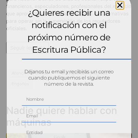
financieros, especuladores, profesionales del negocio
¿Quieres recibir una
que aprovechan un mercado ansioso de alternativas
para operar sin la supervisión de los reguladores
notificación con el
oficiales.
próximo número de
Escritura Pública?
Seguir leyendo
Déjanos tu email y recibirás un correo
Atención al cliente
chiringuitos financieros
cuando publiquemos el siguiente
número de la revista.
Engaños
Nadie quiere hablar con
máquinas