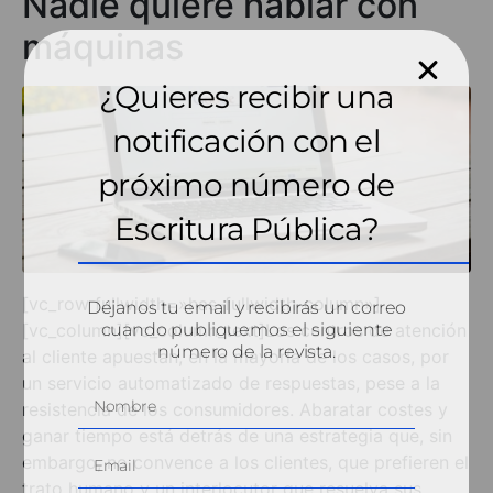
Nadie quiere hablar con
máquinas
¿Quieres recibir una
notificación con el
próximo número de
Escritura Pública?
[vc_row fullwidth=»has-fullwidth-column»]
Déjanos tu email y recibirás un correo
[vc_column][vc_column_text]Los centros de atención
cuando publiquemos el siguiente
número de la revista.
al cliente apuestan, en la mayoría de los casos, por
un servicio automatizado de respuestas, pese a la
resistencia de los consumidores. Abaratar costes y
ganar tiempo está detrás de una estrategia que, sin
embargo, no convence a los clientes, que prefieren el
trato humano y un interlocutor que resuelva sus