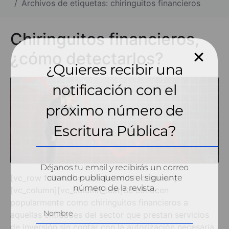
Archivos de etiquetas: chiringuitos financieros
Chiringuitos financieros,
¿cómo detectarlos?
¿Quieres recibir una
notificación con el
próximo número de
Escritura Pública?
Déjanos tu email y recibirás un correo
[vc_row fullwidth=»has-fullwidth-column»]
cuando publiquemos el siguiente
número de la revista.
[vc_column][vc_column_text]Se conocen
popularmente como chiringuitos financieros a
aquellas entidades del sector que prestan servicios
de inversión sin contar con la autorización necesaria