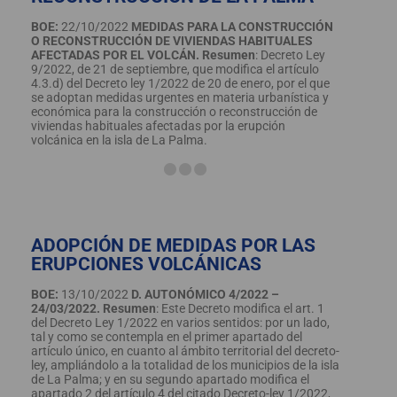
BOE:
22/10/2022
MEDIDAS PARA LA CONSTRUCCIÓN
O RECONSTRUCCIÓN DE VIVIENDAS HABITUALES
AFECTADAS POR EL VOLCÁN.
Resumen
: Decreto Ley
9/2022, de 21 de septiembre, que modifica el artículo
4.3.d) del Decreto ley 1/2022 de 20 de enero, por el que
se adoptan medidas urgentes en materia urbanística y
económica para la construcción o reconstrucción de
viviendas habituales afectadas por la erupción
volcánica en la isla de La Palma.
ADOPCIÓN DE MEDIDAS POR LAS
ERUPCIONES VOLCÁNICAS
BOE:
13/10/2022
D. AUTONÓMICO 4/2022 –
24/03/2022.
Resumen
: Este Decreto modifica el art. 1
del Decreto Ley 1/2022 en varios sentidos: por un lado,
tal y como se contempla en el primer apartado del
artículo único, en cuanto al ámbito territorial del decreto-
ley, ampliándolo a la totalidad de los municipios de la isla
de La Palma; y en su segundo apartado modifica el
apartado 2 del artículo 4 del citado Decreto-ley 1/2022,