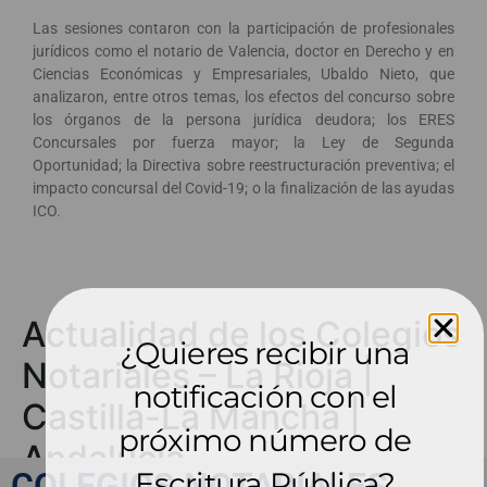
Las sesiones contaron con la participación de profesionales
jurídicos como el notario de Valencia, doctor en Derecho y en
Ciencias Económicas y Empresariales, Ubaldo Nieto, que
analizaron, entre otros temas, los efectos del concurso sobre
los órganos de la persona jurídica deudora; los ERES
Concursales por fuerza mayor; la Ley de Segunda
Oportunidad; la Directiva sobre reestructuración preventiva; el
impacto concursal del Covid-19; o la finalización de las ayudas
ICO.
Actualidad de los Colegios
¿Quieres recibir una
Notariales – La Rioja |
notificación con el
Castilla-La Mancha |
próximo número de
Andalucía
Escritura Pública?
COLEGIOS NOTARIALES