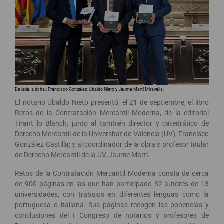
De izda. a dcha.: Francisco González, Ubaldo Nieto y Jaume Martí Miravalls.
El notario Ubaldo Nieto presentó, el 21 de septiembre, el libro
Retos de la Contratación Mercantil Moderna, de la editorial
Tirant lo Blanch, junto al también director y catedrático de
Derecho Mercantil de la Universitat de València (UV), Francisco
González Castilla; y al coordinador de la obra y profesor titular
de Derecho Mercantil de la UV, Jaume Martí.
Retos de la Contratación Mercantil Moderna consta de cerca
de 900 páginas en las que han participado 32 autores de 13
universidades, con trabajos en diferentes lenguas como la
portuguesa o italiana. Sus páginas recogen las ponencias y
conclusiones del I Congreso de notarios y profesores de