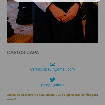
CARLOS CAPA
CarlosCapaEP@gmail.com
@capa_carlos
Acaba de incorporarse a su puesto. ¿Qué supone este cambio para
usted?