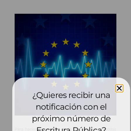
¿Quieres recibir una
notificación con el
próximo número de
Escritura Pública?
Para hacernos una idea de la magnitud, la economía