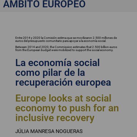
europea
ÁMBITO EUROPEO
Entre 2014 y 2020 la Comisión estima que se movilizaron 2.500 millones de
euros del presupuesto comunitario para apoyar a la economía social.
Between 2014 and 2020, the Commission estimates that 2.500 billion euros
from the European budget were mobilized to support the social economy.
La economía social
como pilar de la
recuperación europea
Europe looks at social
economy to push for an
inclusive recovery
JÚLIA MANRESA NOGUERAS