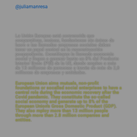
@juliamanresa
La Unión Europea está convencida que
cooperativas, mutuas, fundaciones sin ánimo de
lucro o las llamadas empresas sociales deben
tener un papel central en la reconstrucción
pospandemia. Constituyen la llamada economía
social y llegan a generar hasta un 8% del Producto
Interior Bruto (PIB) de la UE, dando empleo a más
de 13 millones de personas a través de más de 2,8
millones de empresas y entidades.
European Union aims mutuals, non-profit
foundations or socalled social enterprises to have a
central role during the economic recovery after the
Covid pandemic. They constitute the so-called
social economy and generate up to 8% of the
European Union’s Gross Domestic Product (GDP).
They also mploy more than 13 million people
through more than 2.8 million companies and
entities.