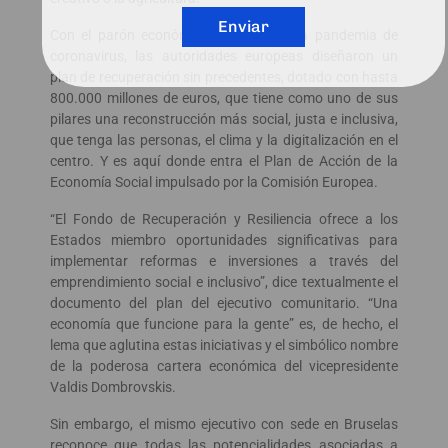
Enviar
Con el parón económico que supuso la pandemia de
coronavirus, las autoridades europeas diseñaron un
plan de recuperación sin precedentes, dotado con hasta
800.000 millones de euros, que tiene como uno de sus
pilares una reconstrucción más social, justa e inclusiva,
que tenga las personas, el clima y la digitalización en el
centro. Y es aquí donde entra el Plan de Acción de la
Economía Social impulsado por la Comisión Europea.
“El Fondo de Recuperación y Resiliencia ofrece a los
Estados miembro oportunidades significativas para
implementar reformas e inversiones a través del
emprendimiento social e inclusivo”, dice textualmente el
documento del plan del ejecutivo comunitario. “Una
economía que funcione para la gente” es, de hecho, el
lema que aglutina estas iniciativas y el simbólico nombre
de la poderosa cartera económica del vicepresidente
Valdis Dombrovskis.
Sin embargo, el mismo ejecutivo con sede en Bruselas
reconoce que todas las potencialidades asociadas a