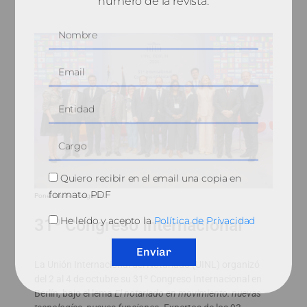
número de la revista.
Quiero recibir en el email una copia en
formato PDF
Ponentes del congreso.
He leído y acepto la
Política de Privacidad
31º Congreso Internacional
Enviar
La Unión Internacional del Notariado (UINL) organizó
del 2 al 4 de octubre su 31º Congreso Internacional en
Berlín, bajo el lema
El notariado en movimiento: nuevas