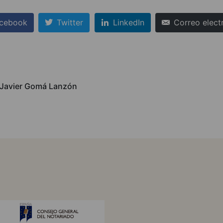
cebook
Twitter
LinkedIn
Correo elect
r Javier Gomá Lanzón