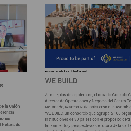
Asistentes a la Asamblea General.
WE BUILD
s
A principios de septiembre, el notario Gonzalo C
director de Operaciones y Negocio del Centro Te
de la Unión
Notariado, Marcos Ruiz, asistieron a la Asambl
ferencia
WE BUILD, un consorcio que agrupa a 180 orga
siones
instituciones de 30 países con el propósito de tr
el Notariado
lanzamiento y perspectivas de futuro de la cart