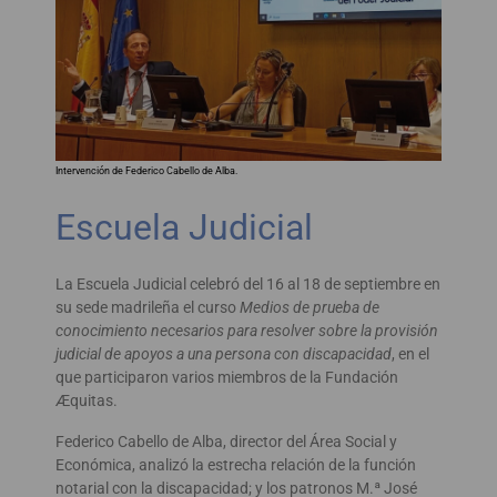
Intervención de Federico Cabello de Alba.
Escuela Judicial
La Escuela Judicial celebró del 16 al 18 de septiembre en
su sede madrileña el curso
Medios de prueba de
conocimiento necesarios para resolver sobre la provisión
judicial de apoyos a una persona con discapacidad
, en el
que participaron varios miembros de la Fundación
Æquitas.
Federico Cabello de Alba, director del Área Social y
Económica, analizó la estrecha relación de la función
notarial con la discapacidad; y los patronos M.ª José