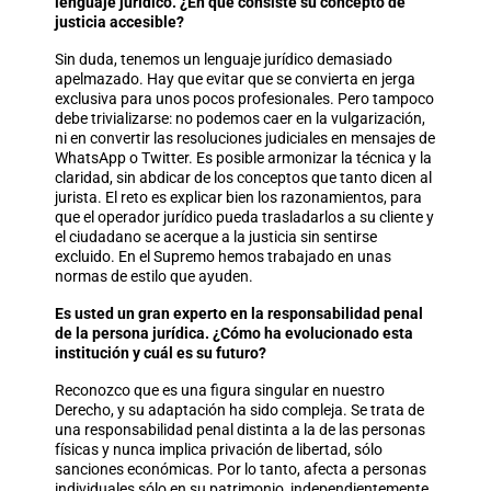
lenguaje jurídico. ¿En qué consiste su concepto de
justicia accesible?
Sin duda, tenemos un lenguaje jurídico demasiado
apelmazado. Hay que evitar que se convierta en jerga
exclusiva para unos pocos profesionales. Pero tampoco
debe trivializarse: no podemos caer en la vulgarización,
ni en convertir las resoluciones judiciales en mensajes de
WhatsApp o Twitter. Es posible armonizar la técnica y la
claridad, sin abdicar de los conceptos que tanto dicen al
jurista. El reto es explicar bien los razonamientos, para
que el operador jurídico pueda trasladarlos a su cliente y
el ciudadano se acerque a la justicia sin sentirse
excluido. En el Supremo hemos trabajado en unas
normas de estilo que ayuden.
Es usted un gran experto en la responsabilidad penal
de la persona jurídica. ¿Cómo ha evolucionado esta
institución y cuál es su futuro?
Reconozco que es una figura singular en nuestro
Derecho, y su adaptación ha sido compleja. Se trata de
una responsabilidad penal distinta a la de las personas
físicas y nunca implica privación de libertad, sólo
sanciones económicas. Por lo tanto, afecta a personas
individuales sólo en su patrimonio, independientemente