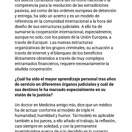
los delitos cometidos fuera del territorio nacional o la
competencia para la resolución de las extradiciones
pasivas, así como de las ordenes europeas de detención
y entrega, ha sido un acierto y es un modelo de
referencia en la comunidad internacional a la hora del
diseño de sus estructuras judiciales. A ello ha de
sumarse la cooperación internacional, especialmente,
aunque no solo, con los países de la Unión Europea, a
través de Eurojust. Las nuevas estructuras
organizativas de los grupos criminales, su actuación a
través de internet y el blanqueo de los beneficios
ilícitamente obtenidos a través de muy complejos
entramados financieros, requiere necesariamente la
aludida cooperación.
¿Cuál ha sido el mayor aprendizaje personal tras años
de servicio en diferentes órganos judiciales y cuál de
sus destinos le ha marcado especialmente en su
visión de la justicia?
Un doctor en Medicina amigo mío, dice que un médico
ha de actuar conforme al modelo de triple H:
humanidad, humildad y humor. Tal modelo es aplicable
también a los jueces, a ello añado el trabajo, la reflexión,
casi siempre en soledad, y con la permanente
incertidumbre acerca de si lo decidido es lo correcto.