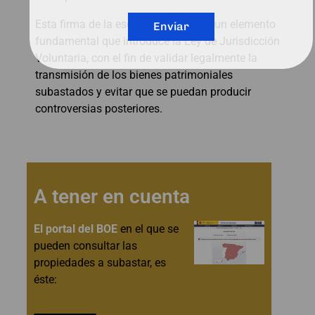
Esta firma de la escritura pública es un elemento
Enviar
fundamental que introduce la Ley de Jurisdicción
Voluntaria, con el fin de validar legalmente la
transmisión de los bienes patrimoniales
subastados y evitar que se puedan producir
controversias posteriores.
A tener en cuenta
El portal del BOE
en el que se
pueden consultar las
propiedades a subastar, es
éste: